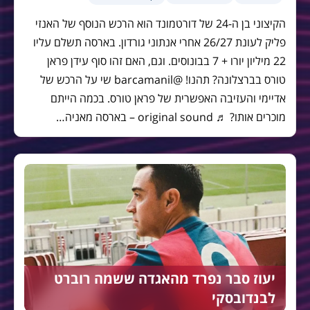
הקיצוני בן ה-24 של דורטמונד הוא הרכש הנוסף של האנזי
פליק לעונת 26/27 אחרי אנתוני גורדון. בארסה תשלם עליו
22 מיליון יורו + 7 בבונוסים. וגם, האם זהו סוף עידן פראן
טורס בברצלונה? תהנו! @barcamanil שי על הרכש של
אדיימי והעזיבה האפשרית של פראן טורס. בכמה הייתם
מוכרים אותו? ♬ original sound – בארסה מאניה…
יעוז סבר נפרד מהאגדה ששמה רוברט
לבנדובסקי