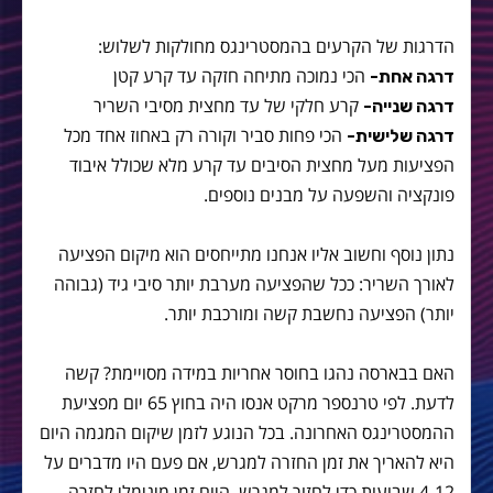
הדרגות של הקרעים בהמסטרינגס מחולקות לשלוש:
הכי נמוכה מתיחה חזקה עד קרע קטן
דרגה אחת-
קרע חלקי של עד מחצית מסיבי השריר
דרגה שנייה-
הכי פחות סביר וקורה רק באחוז אחד מכל
דרגה שלישית-
הפציעות מעל מחצית הסיבים עד קרע מלא שכולל איבוד
פונקציה והשפעה על מבנים נוספים.
נתון נוסף וחשוב אליו אנחנו מתייחסים הוא מיקום הפציעה
לאורך השריר: ככל שהפציעה מערבת יותר סיבי גיד (גבוהה
יותר) הפציעה נחשבת קשה ומורכבת יותר.
האם בבארסה נהגו בחוסר אחריות במידה מסויימת? קשה
לדעת. לפי טרנספר מרקט אנסו היה בחוץ 65 יום מפציעת
ההמסטרינגס האחרונה. בכל הנוגע לזמן שיקום המגמה היום
היא להאריך את זמן החזרה למגרש, אם פעם היו מדברים על
4-12 שבועות כדי לחזור למגרש, היום זמן מינימלי לחזרה