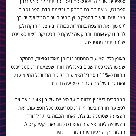
ספציפית שריר הבייספס פמוריס נוטה יותר להיפצע בזמן
ספרינט, יציאה מהירה מהמקום ובלימה חדה, ספרינטרים
מצטיינים יודעים להפיק כיווץ מהיר בשריר הנ״ל ועל ידי כך
'למשוך' את הרצפה במהירות גבוהה ובעוצמה חזקה ולכן
לרוב דווקא אותם יותר קשה לשקם כי הטכניקת ריצת ספרינט
שלהם יותר מתפרצת.
באופן כללי פציעות המסטרינגס הן מאוד נפוצות, במחקר
שעשו לפני כמה שנים באנגליה דווחו שפציעות המסטנרינגס
מהוות כ-11% מסך כל הפציעות בליגות הכדורגל המקצועני,
וזאת גם בשל אחוז גבוה לפציעה חוזרת.
המחקרים בעיניין מדווחים על סיכויים של בין 12-48 אחוזים
לפציעה חוזרת בשרירי ההמסטרינגס. מכל הפציעות, זאת
הפציעה שסומנה כבעלת האחוז הגבוה ביותר לחזרה
בהשוואה ליתר פציעות הספורט כדוגמאת נקעי קרסול,
חבלות ירך וקרעים או חבלות ב MCL.