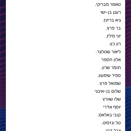
טאמר מבריקי.
רענן בן-ישי
גיא בריינין
בר פרץ.
יוני מילין.
רון כץ.
ליאור שטלצר.
אלון חספר
תומר שרון.
ספיר שימעון.
שמואל פרץ.
שלום בן-איבגי
שלו שוורץ
יוסף אדרי
קובי באלאס.
טל ונזסינו.
יובל דהן.