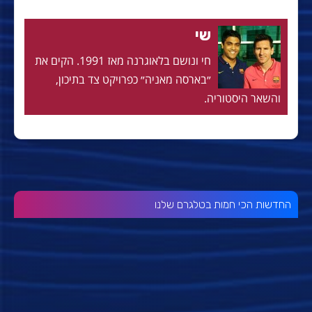
שי
חי ונושם בלאוגרנה מאז 1991. הקים את
״בארסה מאניה״ כפרויקט צד בתיכון,
והשאר היסטוריה.
החדשות הכי חמות בטלגרם שלנו