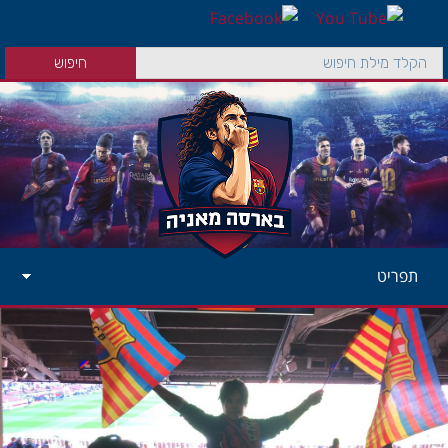
תפריט