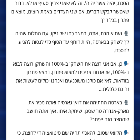
הסכם, יהיה אשר יהיה'. זה לא שאני צריך סעיף או לא. ברור
שאפשר לבקש דברים. אם שני הצדדים באמת רוצים, מוצאים
פתרון בכל דרך.
זאת אומרת, אתה, במצב כמו של ניקו, עם החלום שהיה
לך לשחק בבארסה, היית דוחף עד הסוף כדי לנסות להגיע
להסכם.
כן. אם אני רוצה את השחקן ב-100% והשחקן רוצה לבוא
ב-100%, אז אנחנו צריכים למצוא פתרון. נמצא פתרון
בוודאות, לא? אם כולנו משוכנעים ואנחנו יכולים לעשות את
זה גם כלכלית…
בארסה החתימה את ז'ואן גארסיה ואתה מכיר את
מארק-אנדרה טר שטגן. שיחקת איתו. איך אתה חושב
שהמצב הזה ייפתר?
הלוואי שטוב. להאנזי תהיה שם סיטואציה די לחוצה, כי