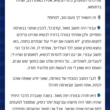
שלו כלפי המועדון, כלפי הנשיא, אפילו באותו רגע, שהיה
ברתומאו.
זה השאיר לך טעם טוב, לפחות?
עבורי היה חשוב מאוד, קודם כל, להבין שזמני בבארסה
הסתיים. ולכן אמרתי בצורה ברורה לנשיא שהיינו צריכים
למצוא פתרון. 'לא משנה אם יש לי עוד שנתיים בחוזה, בוא
נמצא פתרון שטוב לכל הצדדים', אמרתי לו. וזה הדבר הכי
חשוב עבורי. אני גם רוצה להודות לנשיא, למאמנים שהיו לי,
לעובדים, לאוהדים… על החיים שלנו שם במשך שש שנים.
האמת היא שאין לי מה לעשות חוץ מלהגיד תודה.
לגבי המצב הנוכחי של בארסה, שאני יודע שאתה אוהב
לנתח, אתה חושב שבארסה חזרה?
היא חזרה ובצורה יפה מאוד. בשנה שעברה הדבר היחיד
שהיה חסר היה מישהו עם קצת יותר ניסיון, שמסוגל לפעמים
לתת אגרוף איפה שכואב. אבל אני חושב שבארסה מפחידה