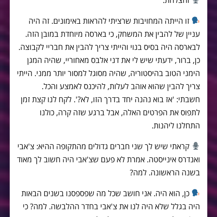
זו הייתה המחויבות שרציתי להראות באימונים. זה היה
עניין של להבין את המשחק, כי בארסה מיוחדת במובן הזה.
לבארסה היה בסיס בנוי והייתי צריך להבין את חבריי לקבוצה.
כן, ברור, ידעתי שיש לי את דני אלבס מאחוריי, שהיה המגן
הימני הטוב בהיסטוריה, שהיה מסוגל למסור יותר ממני. הייתי
צריך להבין שהוא אוהב לעלות, להיכנס לאמצע והכל.
חשבתי: 'אז בוא נהנה יחד בדרך הזו, לא?'. לקח לנו קצת זמן
לתפוס את הפרטים האלה, אבל ברגע שזה קרה, כולנו
התחלנו ליהנות.
קראתי שיש לך שני חברים גדולים מהתקופה ההיא: צ'אבי
ואנדרס אינייסטה. אמרת לא פעם שצ'אבי היה חשוב לך מאוד
בשנה הראשונה. למה?
כן, הוא היה. אני חושב שכל מה שפספסנו בשנים הבאות
היה בגלל שלא היה לנו את צ'אבי בחדר ההלבשה. למה? כי