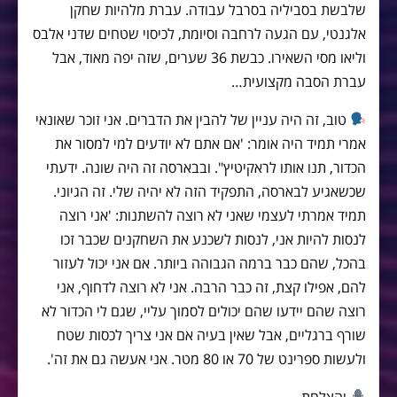
שלבשת בסביליה בסרבל עבודה. עברת מלהיות שחקן
אלגנטי, עם הגעה לרחבה וסיומת, לכיסוי שטחים שדני אלבס
וליאו מסי השאירו. כבשת 36 שערים, שזה יפה מאוד, אבל
עברת הסבה מקצועית…
טוב, זה היה עניין של להבין את הדברים. אני זוכר שאונאי
אמרי תמיד היה אומר: 'אם אתם לא יודעים למי למסור את
הכדור, תנו אותו לראקיטיץ". ובבארסה זה היה שונה. ידעתי
שכשאגיע לבארסה, התפקיד הזה לא יהיה שלי. זה הגיוני.
תמיד אמרתי לעצמי שאני לא רוצה להשתנות: 'אני רוצה
לנסות להיות אני, לנסות לשכנע את השחקנים שכבר זכו
בהכל, שהם כבר ברמה הגבוהה ביותר. אם אני יכול לעזור
להם, אפילו קצת, זה כבר הרבה. אני לא רוצה לדחוף, אני
רוצה שהם יידעו שהם יכולים לסמוך עליי, שגם לי הכדור לא
שורף ברגליים, אבל שאין בעיה אם אני צריך לכסות שטח
ולעשות ספרינט של 70 או 80 מטר. אני אעשה גם את זה'.
והצלחת.