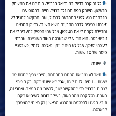
כל זה קרה בדיוק במונדיאל בברזיל. היה לנו את המשחק
הראשון, משחק הפתיחה נגד ברזיל. הייתי במטוס עם
הנבחרת רגע לפני ההמראה לברזיל, ואחי התקשר להגיד לי:
'אנחנו צריכים לדבר מהר, זה נושא חשוב'. בדיוק המראנו
והדיילת לקחה לי את הטלפון, אבל אחי הספיק להעביר לי את
זוביזארטה. הוא הודיע לי שבארסה מאוד מעוניינת. אמרתי
לעצמי 'פאק'. אבל לא היה לי זמן ונאלצתי לנתק, כשבפניי
טיסה של 10 שעות.
ישנת?
תאר לעצמך את המתח חחחחחח, הייתי צריך לחכות 10
שעות… ניסיתי לנוח קצת, אבל לא ישנתי דקה, רק חיכיתי
לנחות בברזיל כדי להתקשר שוב, לראות מה המצב. ואחרי זה,
האמת, הכל קרה מהר מאוד, בעיקר בזכות לואיס אנריקה
וזובי. הגענו להסכמה ומהרגע הראשון רק רציתי להצטרף
לבארסה.