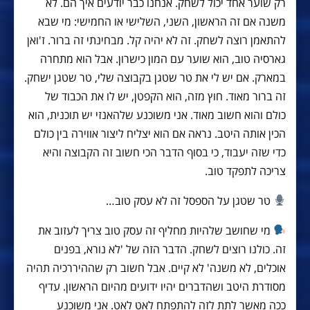
רק שוער אחד יכול לשחק. אנחנו כבר יודעים איך הם. לא
משנה אם זה הראשון, השני, השלישי או החמישי: מי שבא
להתאמן רוצה לשחק. זה לא יהיה קל. מבחינתי זה ברור. ז'ואן
גארסיה טוב, הוא שוער עם המון כישרון. אבל הוא מתחרה
במארק. אם יש לי את טר שטגן בקבוצה שלי, טר שטגן ישחק.
זה ברור מאוד. חוץ מזה, הוא הקפטן, יש לו את הכבוד של
כולם והוא חשוב מאוד. אני משוכנע שלהאנזי יש תוכנית, הוא
הכין אותה היטב. נראה אם הוא יצליח ליצור אווירה בין כולם
כדי שזה יעבוד, כי בסוף הדבר הכי חשוב זה הקבוצה והיא
צריכה לתפקד טוב.
טר שטגן על הספסל זה לא עסק טוב…
מי שחושב שלהיות מחליף זה עסק טוב צריך לעזוב את
זה. כולנו רוצים לשחק. הדבר הזה של 'לא נורא, בפנים
אוכלים, לא משנה' לא קיים. אבל חשוב רק שההיררכיה תהיה
מסודרת היטב ושהדברים יהיו ידועים מהיום הראשון. עדיף
ככה מאשר לתת לזה להתפתח לאט לאט. אני משוכנע