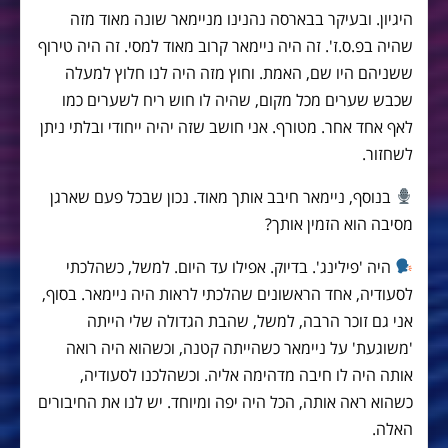
היגיון. ובעיקר בבארסה נהנינו מניימאר שונה מאוד מזה
שהיה בפ.ס.ז'. זה היה ניימאר קרוב מאוד למסי. זה היה טירוף
ששניהם היו שם, האמת. וחוץ מזה היה לנו חלוץ למעלה
שכבש שערים מכל מקום, שהיה לו חוש ריח לשערים כמו
לאף אחד אחר. מטורף. אני חושב שזה יהיה ייחודי ובלתי ניתן
לשחזור.
בנוסף, ניימאר חיבב אותך מאוד. נכון שבכל פעם שארגן
מסיבה הוא הזמין אותך?
היה 'פילינג'. בדיוק. אפילו עד היום. למשל, כשהלכתי
לסעודיה, אחד הראשונים שהלכתי לראות היה ניימאר. בסוף,
אני גם זוכר הרבה, למשל, שהבת הגדולה שלי הייתה
'משוגעת' על ניימאר כשהייתה קטנה, וכשהוא היה רואה
אותה היה לו חיבה מדהימה אליה. וכשהלכנו לסעודיה,
כשהוא ראה אותה, הכל היה יפה ומיוחד. יש לנו את החיבורים
האלה.