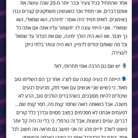
אחד שהתחיל בגיל צעיר וכבר יותר מ-20 שנה עושה את
אותם דברים. אני תמיד זוכר כשעשינו משחקונים קצרים נגדו
באימונים. לואיס תמיד היה אומר: 'תיזהרו, הוא שמאלי, הוא
שמאלי'. ואני הייתי עונה לו: 'תשמור עליו אתה אם אתה כל
כך חכם'. ואז הוא היה הולך ימינה, שם את הכדור על שמאל
וכל מה שאתם יכולים לדמיין. הוא היה ונותר בלתי ניתן
לעצירה.
יש שם גם הרבה אופי תחרותי, לא?
הייתה לו בעיה קטנה עם לוצ'ו. אחר כך הם השלימו טוב
מאוד. כי כשיש שני אנשים עם אופי חזק, מגיעים רגעים
שיכולים להיות מסובכים. כשהדברים הולכים טוב, הרע לא
משנה. אבל כשאתה רואה שחסר קצת פה, חסר קצת שם…
לפעמים אנחנו לא מסכימים במצב מסוים ובדרך כלל קורים
דברים, עפים ניצוצות, אבל זה נורמלי. כי בלי זה היה קל יותר
פשוט לשלב ידיים וזהו. זה אני חושב גם מראה מה חשוב לכל
אחד, קודם כל הכדורגל ואחר כך כמובן בארסה והמשחק