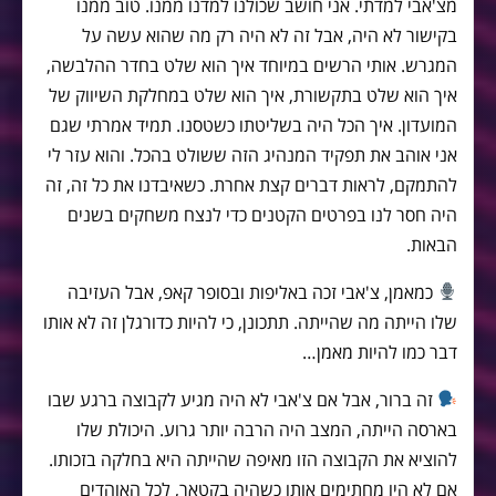
מצ'אבי למדתי. אני חושב שכולנו למדנו ממנו. טוב ממנו
בקישור לא היה, אבל זה לא היה רק מה שהוא עשה על
המגרש. אותי הרשים במיוחד איך הוא שלט בחדר ההלבשה,
איך הוא שלט בתקשורת, איך הוא שלט במחלקת השיווק של
המועדון. איך הכל היה בשליטתו כשטסנו. תמיד אמרתי שגם
אני אוהב את תפקיד המנהיג הזה ששולט בהכל. והוא עזר לי
להתמקם, לראות דברים קצת אחרת. כשאיבדנו את כל זה, זה
היה חסר לנו בפרטים הקטנים כדי לנצח משחקים בשנים
הבאות.
כמאמן, צ'אבי זכה באליפות ובסופר קאפ, אבל העזיבה
שלו הייתה מה שהייתה. תתכונן, כי להיות כדורגלן זה לא אותו
דבר כמו להיות מאמן…
זה ברור, אבל אם צ'אבי לא היה מגיע לקבוצה ברגע שבו
בארסה הייתה, המצב היה הרבה יותר גרוע. היכולת שלו
להוציא את הקבוצה הזו מאיפה שהייתה היא בחלקה בזכותו.
אם לא היו מחתימים אותו כשהיה בקטאר, לכל האוהדים