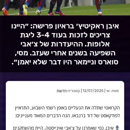
איבן ראקיטיץ׳ בראיון פרישה: ״היינו
צריכים לזכות בעוד 3-4 ליגת
אלופות. ההיעדרות של צ׳אבי
השפיעה בשנים אחרי שעזב. מסי,
סוארס וניימאר היו דבר שלא יאמן״.
חדשות
מאת: שי | 12/07/2025 | קטגוריה:
הקרואטי שתלה את הנעליים באופן רשמי השבוע, התראיין
לפודקאסט של דוד ברנבאו. הנה הדברים המאוד מעניינים:
איבן, כפי שאמרנו על צ'אבי ואינייסטה, היית מהשחקנים