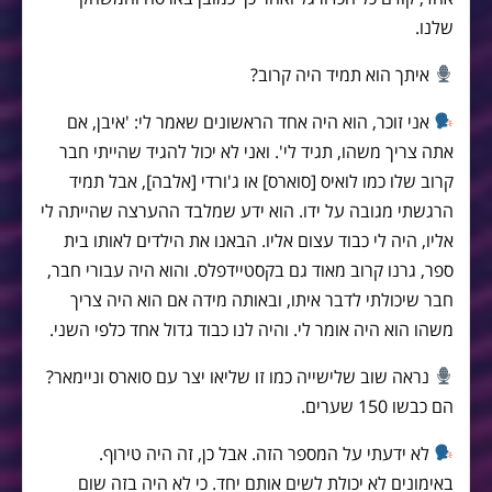
שלנו.
איתך הוא תמיד היה קרוב?
אני זוכר, הוא היה אחד הראשונים שאמר לי: 'איבן, אם
אתה צריך משהו, תגיד לי'. ואני לא יכול להגיד שהייתי חבר
קרוב שלו כמו לואיס [סוארס] או ג'ורדי [אלבה], אבל תמיד
הרגשתי מגובה על ידו. הוא ידע שמלבד ההערצה שהייתה לי
אליו, היה לי כבוד עצום אליו. הבאנו את הילדים לאותו בית
ספר, גרנו קרוב מאוד גם בקסטיידפלס. והוא היה עבורי חבר,
חבר שיכולתי לדבר איתו, ובאותה מידה אם הוא היה צריך
משהו הוא היה אומר לי. והיה לנו כבוד גדול אחד כלפי השני.
נראה שוב שלישייה כמו זו שליאו יצר עם סוארס וניימאר?
הם כבשו 150 שערים.
לא ידעתי על המספר הזה. אבל כן, זה היה טירוף.
באימונים לא יכולת לשים אותם יחד. כי לא היה בזה שום