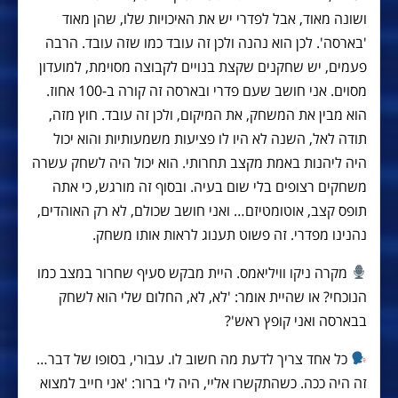
ושונה מאוד, אבל לפדרי יש את האיכויות שלו, שהן מאוד
'בארסה'. לכן הוא נהנה ולכן זה עובד כמו שזה עובד. הרבה
פעמים, יש שחקנים שקצת בנויים לקבוצה מסוימת, למועדון
מסוים. אני חושב שעם פדרי ובארסה זה קורה ב-100 אחוז.
הוא מבין את המשחק, את המיקום, ולכן זה עובד. חוץ מזה,
תודה לאל, השנה לא היו לו פציעות משמעותיות והוא יכול
היה ליהנות באמת מקצב תחרותי. הוא יכול היה לשחק עשרה
משחקים רצופים בלי שום בעיה. ובסוף זה מורגש, כי אתה
תופס קצב, אוטומטיזם… ואני חושב שכולם, לא רק האוהדים,
נהנינו מפדרי. זה פשוט תענוג לראות אותו משחק.
מקרה ניקו וויליאמס. היית מבקש סעיף שחרור במצב כמו
הנוכחי? או שהיית אומר: 'לא, לא, החלום שלי הוא לשחק
בבארסה ואני קופץ ראש'?
כל אחד צריך לדעת מה חשוב לו. עבורי, בסופו של דבר…
זה היה ככה. כשהתקשרו אליי, היה לי ברור: 'אני חייב למצוא