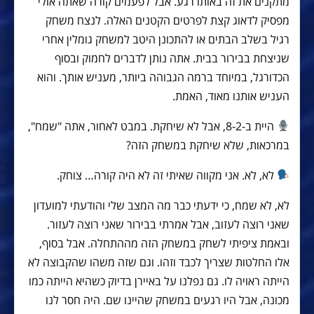
מתקנים את זה באותו רגע. אבל לפעמים קורה שאתה אולי
מפסיק לדאוג קצת לפרטים הקטנים האלה. לנצח משחק
רגיל בשלב הבתים או להתכונן היטב למשחק גומלין אחרי
שניצחת בבירור בבית. אתה נותן לדברים לחמוק ובסוף
הכדורגל, במיוחד ברמה הגבוהה ביותר, מעניש אותך. והוא
העניש אותנו מאוד, האמת.
היית ב-8-2, אבל לא שיחקת. במבט לאחור, אתה "שמח",
במרכאות, שלא שיחקת במשחק הזה?
לא, לא. אני מקווה שאיתי זה לא היה קורה… צוחק.
לא, לא שמח, כי ידעתי כבר מה המצב שלי והודעתי למועדון
שאני רוצה לעזוב, אבל אמרתי בבירור שאני רוצה לעזור.
ובאמת ציפיתי לשחק במשחק הזה מההתחלה. אבל בסוף,
אלו החלטות שצריך לכבד וזהו. וגם שזה משהו שהקבוצה לא
הייתה ראויה לו. גם נפלנו על באיירן בדיוק כשהיא הייתה כמו
מכונה, אבל היו רגעים במשחק שהיינו שם. היה חסר לנו