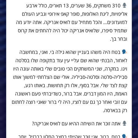
310 משחקים, 36 שערים, 13 תארים, כולל ארבע
אליפויות, ליגת האלופות, סופר קאפ אירופי וגביע העולם
למועדונים… והכל מתחיל עם לואיס אנריקה. אתה יודע מה
שתמיד סיפרו, שלואיס אנריקה יכול היה להחתים את קרוס
ובחר בך.
בטח היה משהו בעניין שהוא גילה בי. ואני, במחשבה
לאחור, הבנתי שהוא שם עליי עין עוד בתקופה שלו בסלטה
ויגו. במקרה, שני המשחקים הכי טובים שלי באותה עונה היו
סביליה-סלטה וסלטה-סביליה. אולי שם הצלחתי למשוך אותו
קצת לצד שלי. אבל בסוף, אלו רק תחושות. באותו רגע,
האמת, היו המון דברים. אבל ברור, כשדיברתי פעם ראשונה
עם זובי ואחר כך גם עם לוצ׳ו, היה לי ברור שאני רוצה לחתום
רק בבארסה.
אתה זוכר את השיחה ההיא עם לואיס אנריקה?
בטח, ברור. אני זוכר שהייתי בחצר המלון בברזיל. יותר