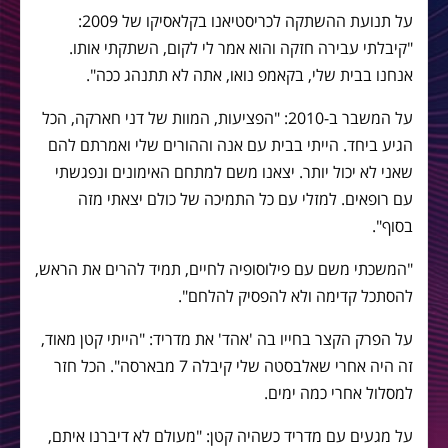
על תנועת ההשתקה לכריסטיאנו בקלאסיקו של 2009:
"קיבלתי עבירה חזקה והוא אמר לי לקום, השתקתי אותו.
אנחנו בבית שלי, בקאמפ נואו, אתה לא תתנהג ככה".
על המשבר ב-2010: "הפציעות, המוות של דני חארקה, הכל
הגיע ביחד. הייתי בבית עם אנה וההורים שלי ואמרתם להם
שאני לא יכול יותר. יצאנו משם למתחם האימונים ונפגשתי
עם רופאים. למזלי עם כל התמיכה של כולם יצאתי מזה
בסוף".
"המשכתי משם עם פילוסופיה לחיים, תמיד להרים את הראש,
להסתכל קדימה ולא להפסיק להלחם".
על הפרק הקצר בחייו בה 'אהד' את מדריד: "הייתי קטן מאוד,
זה היה אחרי שאלבסטה שלי קיבלה 7 מבארסה". הכל חזר
למסלול אחרי כמה ימים.
על מגעים עם מדריד כשהיה קטן: "מעולם לא דיברנו איתם,