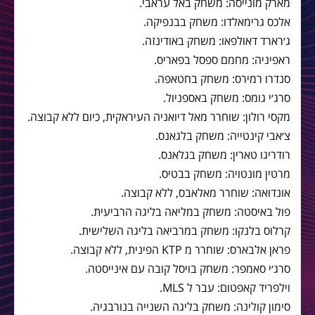
מארק מונייסה: משחק באל עראבי.
אלכס גרימאלדו: משחק בבנפיקה.
ג׳רארד דאולפאו: משחק באודינזה.
ראפיניה: מחמם ספסל בפאריס.
סנדרו רמירס: משחק בחטאפה.
סרג׳י גומס: משחק באספניול.
מקסי רולון: שוחרר מאל דיואניה העיראקית, כיום ללא קבוצה.
צ׳אבי קינטייה: משחק בלגאנס.
רודריגו טארין: משחק בגלאנס.
מרטין מונטויה: משחק בבטיס.
אונדואה: שוחרר מאלאבס, ללא קבוצה.
פול באיסטה: משחק במליאה בליגה הרביעית.
קרלוס בלנקו: משחק במרביאה בליגה השלישית.
פראן אלבארס: שוחרר מ KTP הפינית, ללא קבוצה.
סרג׳י סאמפר: משחק בויסל קובה עם אינייסטה.
וילפריד קאפטום: עבר ל MLS.
סימון קולינה: משחק בליגה השנייה בנורבגיה.