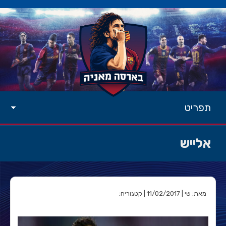
תפריט
אלייש
מאת: שי | 11/02/2017 | קטגוריה: