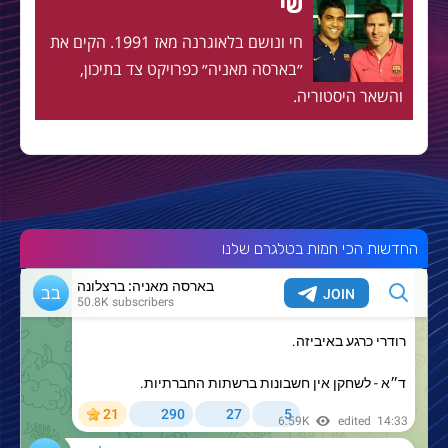
שי
חי ונושם בלאוגרנה מאז 1991. הקים את
״בארסה מאניה״ כפרויקט צד בתיכון,
והשאר היסטוריה.
החדשות הכי חמות בטלגרם שלנו