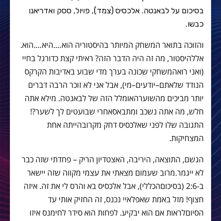
בסיכום על לבאנטה. אלכסיס (צמד), פויול, ססק ואדריאנו
כבשו.
והזוכה בתואר המשחק המיותר בהיסטוריה הוא
….
היא
….
הוא
.
אללהיסטור
,
מה זה היה הדבר הזה
?
ראיתי קצת כדורגל בחיי
(
ואני רואהמשחקי שכונה בערך מדי שבוע באדיבות הקרקס
הנודד שלאתם
–
יודעים
–
מי
),
אבל אני לא זוכר הרבה דברים
יותר מביכים מהשוערהאומלל הזה של לבאנטה
.
מילא אתה
חלש
,
מה אתה נשכב ומתבאסאחרי שבועטים לך לשער
?!
התגובה שלו לפני שאלכסיס דחק מקרובהייתה אחת
המצחיקות
.
הגשם
,
התוצאה
,
היריבה
,
האצטדיון הריק
–
פחדתי שזה כבר
לא ייגמר
.
מרוב שעמום מצאתי את עצמי מקווה שזה יישאר
ב
-2:6 (
בסיכוםהכללי
),
אבל אלכסיס בא והרס לי את זה
.
איזה
חצוף
!
מזל באמת שאפלאיי נכנס
,
זה החזיק אותי עד
הסיוםלראות אם הוא יבקיע
.
לפחות הוא סידר לחימנס איזו