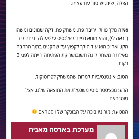
הצלה
,
שירגיש טוב עם עצמו
.
ואיזה מלך פויול
.
יריבה פח
,
משחק פח
,
דקה שמונים ומשהו
(
נראה לי
),
והוא מוחא כפיים לאלכסיס עלפעולה זניחה ליד
הקו
.
ואח
"
כ הוא עוד הולך לקפוץ על שחקנים בתוך הרחבה
כאילו זה משחק ליגה חשובושריקת הפתיחה הייתה לפני
3
דקות
.
הטוב: אינטנסיביות למרות שהמשחק לפרוטוקול.
הרע: מנצ׳סטר סיטי משכפלת את התוצאה שלנו, אצל
טוטנהאם.
המכוער: מוריניו בוכה על הבונקר של ווסטהאם
מערכת בארסה מאניה