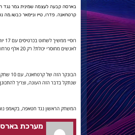
קרטחאנה. פדרו, טייו וניימאר כבשו.
מה נס
לאנשים מחוסרי יכולת? רק 20 אלף טרחו להגיע אמש לקאמפ נואו.
שנתקל בדבר הזה העונה, וצריך להתכונן
המשחק הראשון נגד חטאפה, בקאמפ נואו ב-8 בינואר. הגומלין שבוע לאחר מכן 
מערכת בארסה