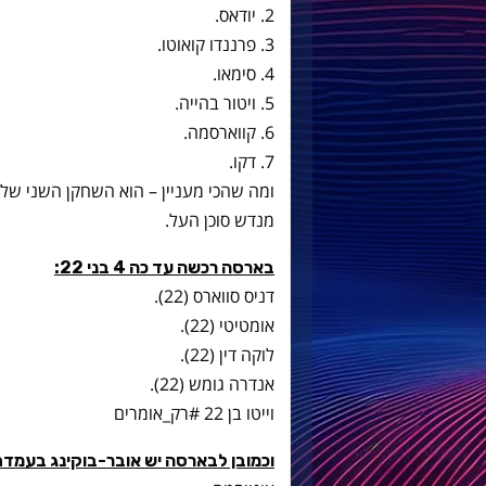
2. יודאס.
3. פרננדו קואוטו.
4. סימאו.
5. ויטור בהייה.
6. קווארסמה.
7. דקו.
ומה שהכי מעניין – הוא השחקן השני של 
מנדש סוכן העל.
בארסה רכשה עד כה 4 בני 22:
דניס סווארס (22).
אומטיטי (22).
לוקה דין (22).
אנדרה גומש (22).
וייטו בן 22 ‫#‏רק_אומרים‬
וכמובן לבארסה יש אובר-בוקינג בעמדת