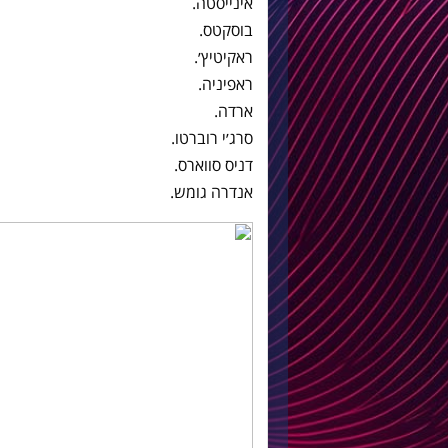
אינייסטה.
בוסקטס.
ראקיטיץ׳.
ראפיניה.
ארדה.
סרג׳י רוברטו.
דניס סווארס.
אנדרה גומש.