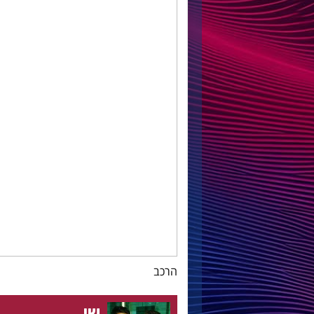
הרכב
שי