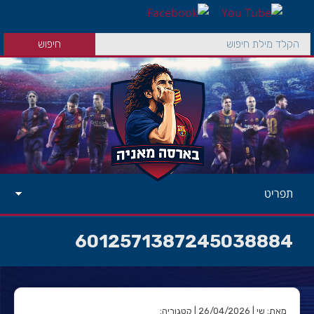
תפריט
6012571387245038884
מאת: שי | 26/04/2026 | קטגוריה: