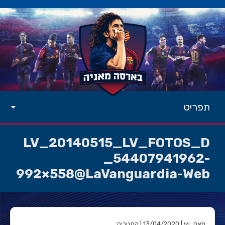
תפריט
LV_20140515_LV_FOTOS_D
_54407941962-
992×558@LaVanguardia-Web
מאת: שי | 13/04/2020 | קטגוריה: