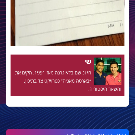
שי
חי ונושם בלאוגרנה מאז 1991. הקים את
״בארסה מאניה״ כפרויקט צד בתיכון,
והשאר היסטוריה.
החדשות הכי חמות בטלגרם שלנו