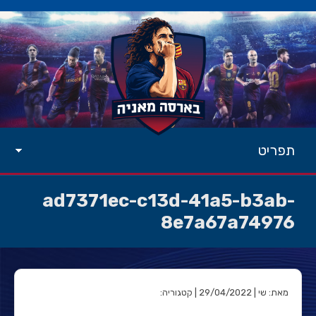
תפריט
ad7371ec-c13d-41a5-b3ab-
8e7a67a74976
מאת: שי | 29/04/2022 | קטגוריה: