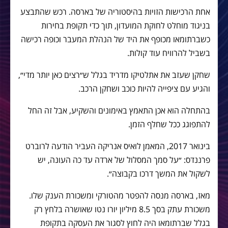
אחת הרכישות הזויות בהיסטוריה של בארסה. רכש שהתבצע
בניגוד מוחלט לחוקת המועדון, תוך כדי תקופת בחירות
כשברתומאו מכופף את היד של הנהלת המעבר וכופה רכישה
בשביל להרוויח עוד קולות.
שחקן שעזב את אתלטיקו מדריד בגלל ש״רצים כאן יותר מדי״,
והגיע עם ציפייה להיות כוכב ושחקן הרכב.
בהתחלה הוא אכן התאמץ באימונים והשקיע, אבל זה החל
להתפוגג ככל שחלף הזמן.
בינואר 2017, המאמן לואיס אנריקה העביר הודעה לרוברט
פרננדס: ״על סמך המסלול של ארדה עד כה העונה, יש
לשקול את המשך דרכו בקבוצה״.
מאז, בארסה מנסה להפטר מהטורקי ומשכורת הענק שלו.
משכורת עתק בסך 8.5 מיליון יורו נטו שאושרה בלחץ רק
בגלל שברתומאו היה לחוץ לסגור את העסקה בתקופת