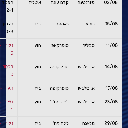
02/08
פיורנטינה
קדם עונה
איטליה
הפסד
2-1
05/08
רומא
גאמפר
בית
ניצחון
0-3
ניצ
11/08
סביליה
סופרקאפ
חוץ
5
הפס
14/08
א. בילבאו
סופרקופה
חוץ
0
תיקו 1-1
17/08
א. בילבאו
סופרקופה
בית
ניצ
23/08
א. בילבאו
ליגה מח' 1
חוץ
1
ניצ
29/08
מלאגה
ליגה מח'
בית