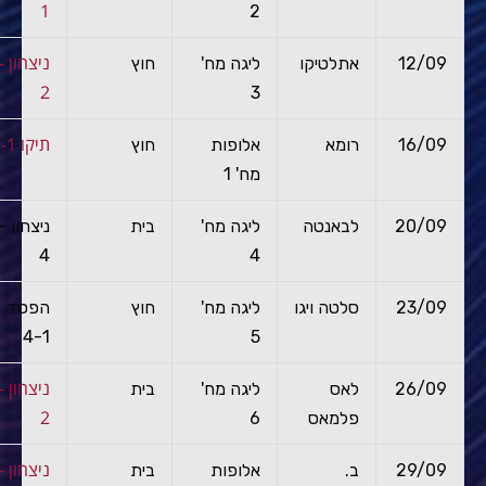
1
2
ניצ
12/09
אתלטיקו
ליגה מח'
חוץ
2
3
תיקו 1-1
16/09
רומא
אלופות
חוץ
מח' 1
20/09
לבאנטה
ליגה מח'
בית
ניצח
4
4
23/09
סלטה ויגו
ליגה מח'
חוץ
הפסד
4-1
5
ניצ
26/09
לאס
ליגה מח'
בית
2
פלמאס
6
ניצ
29/09
ב.
אלופות
בית