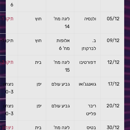
6
תיקו 1-1
05/12
ולנסיה
ליגה מח'
חוץ
14
09/12
ב.
אלופות
חוץ
תיקו 1-1
לברקוזן
מח' 6
תיקו 2-2
12/12
דפורטיבו
ליגה מח'
בית
15
17/12
גואנגג'ואו
גביע עולם
יפן
ניצחון
0-3
20/12
ריבר
גביע עולם
יפן
ניצחון
פלייט
0-3
ניצ
30/12
בטיס
ליגה מח'
בית