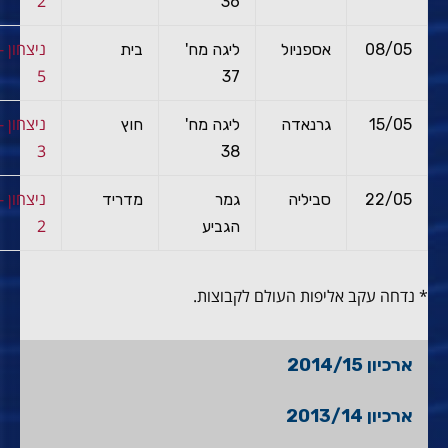
2
36
ניצ
08/05
אספניול
ליגה מח'
בית
5
37
ניצ
15/05
גרנאדה
ליגה מח'
חוץ
3
38
ניצ
22/05
סביליה
גמר
מדריד
2
הגביע
* נדחה עקב אליפות העולם לקבוצות.
ארכיון 2014/15
ארכיון 2013/14