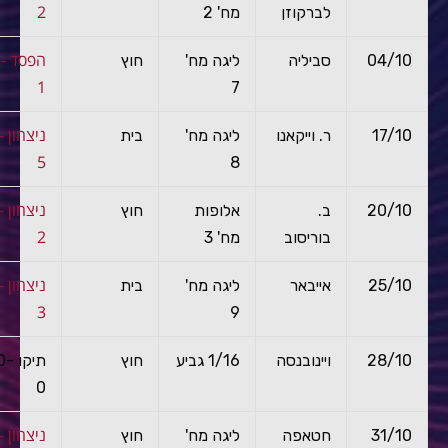
2
לברקוזן
מח' 2
הפס
04/10
סביליה
ליגה מח'
חוץ
1
7
ניצ
17/10
ר. וייקאנו
ליגה מח'
בית
5
8
ניצ
20/10
ב.
אלופות
חוץ
2
בוריסוב
מח' 3
ניצ
25/10
אייבאר
ליגה מח'
בית
3
9
28/10
ויינובנסה
1/16 גביע
חוץ
תיקו 0
0
ניצ
31/10
חטאפה
ליגה מח'
חוץ