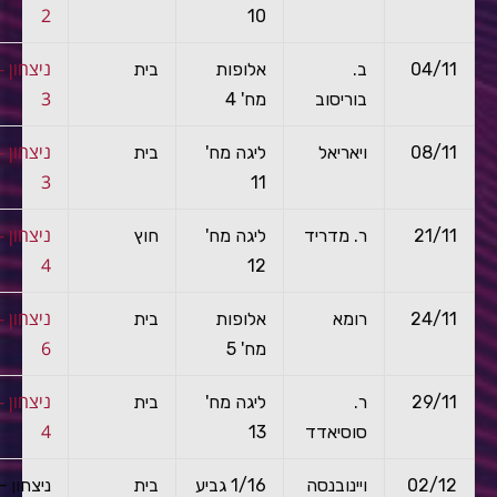
2
10
ניצ
04/11
ב.
אלופות
בית
3
בוריסוב
מח' 4
ניצ
08/11
ויאריאל
ליגה מח'
בית
3
11
ניצ
21/11
ר. מדריד
ליגה מח'
חוץ
4
12
ניצ
24/11
רומא
אלופות
בית
6
מח' 5
ניצ
29/11
ר.
ליגה מח'
בית
4
סוסיאדד
13
02/12
ויינובנסה
1/16 גביע
בית
ניצח