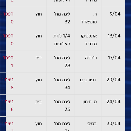
הפס
9/04
ר.
ליגה מח'
חוץ
0
סוסיאדד
32
הפס
13/04
אתלטיקו
1/4 ליגת
חוץ
0
מדריד
האלופות
הפס
17/04
ולנסיה
ליגה מח'
בית
1
33
ניצ
20/04
דפורטיבו
ליגה מח'
חוץ
8
34
ניצ
24/04
ס. חיחון
ליגה מח'
בית
6
35
ניצ
30/04
בטיס
ליגה מח'
חוץ