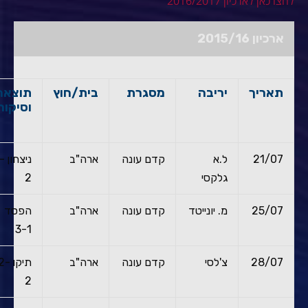
לחצו כאן לארכיון 2016/2017
ארכיון 2015/16
תאריך
יריבה
מסגרת
בית/חוץ
תוצאה
וסיקור
21/07
ל.א
קדם עונה
ארה"ב
ניצח
גלקסי
2
25/07
מ. יונייטד
קדם עונה
ארה"ב
הפסד
3-1
28/07
צ'לסי
קדם עונה
ארה"ב
תיקו 2
2