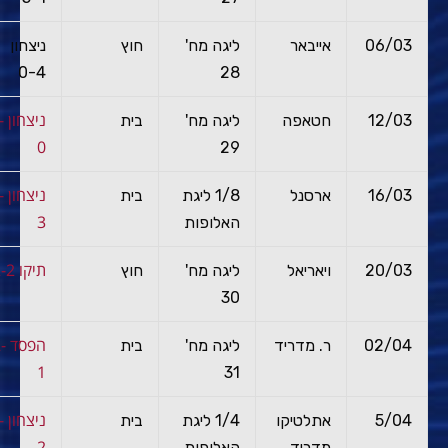
06/03
אייבאר
ליגה מח'
חוץ
ניצחון
0-4
28
ניצ
12/03
חטאפה
ליגה מח'
בית
0
29
ניצ
16/03
ארסנל
1/8 ליגת
בית
3
האלופות
תיקו 2-2
20/03
ויאריאל
ליגה מח'
חוץ
30
הפס
02/04
ר. מדריד
ליגה מח'
בית
1
31
ניצ
5/04
אתלטיקו
1/4 ליגת
בית
2
מדריד
האלופות