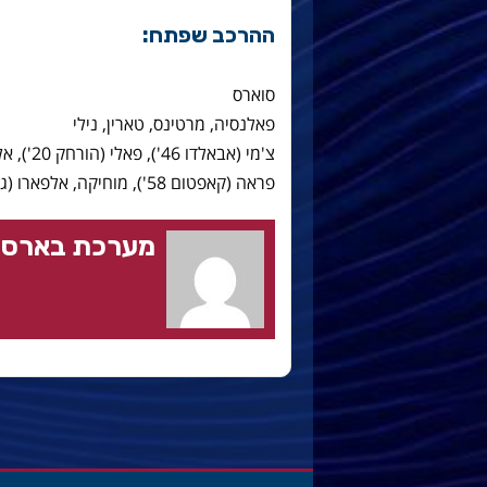
ההרכב שפתח:
סוארס
פאלנסיה, מרטינס, טארין, נילי
צ'מי (אבאלדו 46'), פאלי (הורחק 20'), אלנייה
פראה (קאפטום 58'), מוחיקה, אלפארו (ג'ולמנוט 75')
מערכת בארסה