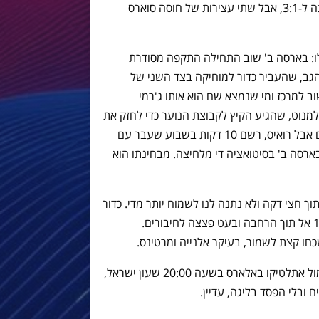
ל-2:1. דקה אחר כך, אלקויאנו כמעט עלתה ל-3:1, אבל שתי עצירות של חוסה סוארס
חיכינו לו: בארסה ב' שוב התחילה התקפה מסודרת
 הגב, שהעביר כדור למוחיקה בצד השני של
ב למרכז ומי שנמצא שם הוא אותו ג'רמי
וט שנגח את הכדור לרשת! 2:2. ג'ולמנוט, שהגיע הקיץ לקבוצת הנוער כדי לחזק את
ההתקפה ולהתחרות על עמדת החלוץ עם אבל רואיס, רשם 10 דקות בשבוע שעבר עם
ארסה ב' בסיטואציה די מלחיצה. מבחינתו הוא
וך חצי דקה ולא נתנה לנו לשמוח יותר מדי. כדור
עומק מגיע לגאטו שמתקדם מרחבת ה-16 אל תוך הרחבה ובעט פצצה לחיבורים.
כחו קצת לשמור, בעיקר אלנייה ומרטינס.
משחק הליגה הבא יתקיים במיני אסטדי מול אתלטיקו באלארס בשעה 20:00 שעון ישראל,
 ובלי הפסד בליגה, עדיין.