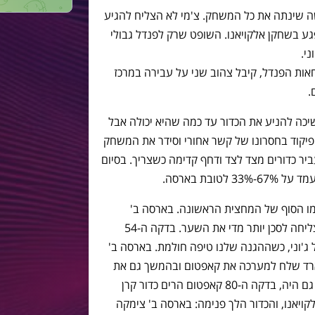
15, הדקה שלמעשה שינתה את כל המשחק. צ'מי לא הצליח להגיע
גע בשחקן אלקויאנו. השופט שרק לפנדל גבולי
ני.
אות הפנדל, קיבל צהוב שני על עבירה במרכז
כה להניע את הכדור עד כמה שהיא יכולה אבל
פיקוד בחסרונו של קשר אחורי וסידר את המשחק
עביר כדורים מצד לצד ודחף קדימה כשצריך. בסיום
ובת בארסה.
ו הסוף של המחצית הראשונה. בארסה ב'
מניעה כדור ושולטת במשחק, אבל לא מצליחה לסכן יותר מדי את השער. בדקה ה-54
ון 2:0 מעוד שער של ג'וני, כשההגנה שלנו טיפה חולמת. בארסה ב'
ארד שלח למערכה את קאפטום ובהמשך גם את
ג'רמי ג'ולמנוט כדי שיצילו את המצב. וכך גם היה, בדקה ה-80 קאפטום הרים כדור קרן
יאנו, והכדור הלך פנימה: בארסה ב' צימקה