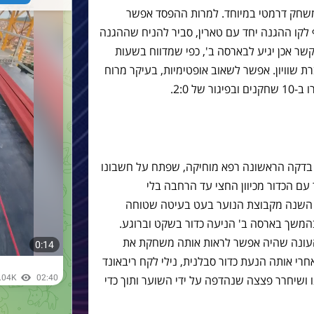
אלקויאנו אחרי משחק דרמטי במיוחד. למרות ההפסד אפשר
 לקו ההגנה יחד עם טארין, סביר להניח שההגנה
קשר אכן יגיע לבארסה ב', כפי שמדווח בשעות
ת שוויון. אפשר לשאוב אופטימיות, בעיקר מרוח
ל 2:0.
בדקה הראשונה רפא מוחיקה, שפתח על חשבונו
עם הכדור מכיוון החצי עד הרחבה בלי
ה השנה מקבוצת הנוער בעט בעיטה שטוחה
בהמשך בארסה ב' הניעה כדור בשקט וברוגע.
ונה שהיה אפשר לראות אותה משחקת את
י אותה הנעת כדור סבלנית, נילי לקח ריבאונד
 ושיחרר פצצה שנהדפה על ידי השוער ותוך כדי