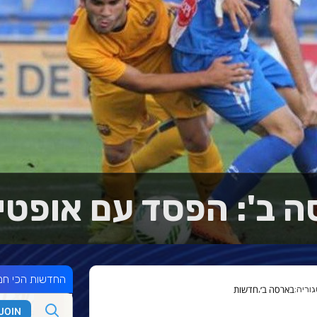
 ב': הפסד עם אופטי
החדשות הכי חמ
בארסה ב׳
חדשות
,