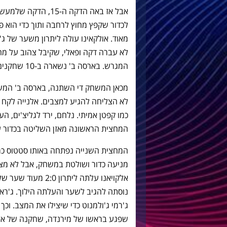
אבל אז באה הדקה ה-
לכדור שקפץ מחוץ לרחבה ותוך כדי הוא פ
מאוד. אולקאינו עולה ליתרון משער של ג'ו
לא עברה דקה ופאלי, שקיבל צהוב על מח
המגרש. בארסה ב' נשארה ב-10 שחקנים.
מכאן המשחק די השתנה, בארסה ב' המשי
לא הצליחה להגיע למצבים. אלנייה לקח 
כמו קפטן אמיתי. נלחם, ירד לגליצ'ים, ה
המחצית הראשונה מאזן השליטה בכדור עמד על 67%-33% לט
המחצית השנייה נפתחה באותו סטטוס כמ
אלקויאנו עלתה ליתר
נוסתה להגיב לשער והעלתה הילוך. ג'ר
שפגע בראשו של מירנדה, שחקנה של אלקו