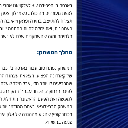
בארסה ב' הפסידה 3:2 ל
לצאת מעודדים מהיכולת. כשמרלון יצטרף
תצליח להתייצב. במידה ופראן וייאלבה ה
האחרונות, זאת יכולה להיות החתמה שובר
הלחימה ומזה שהשחקנים שלנו לא נשברו ב-10 שחקנים ובפיגור ש
מהלך המשחק:
המשחק נפתח טוב עבור בארסה ב' וכבר 
של קארדונה הפצוע, מצא את עצמו דוהר 
שמפריעים לו יותר מדי, אבל הילד שעל
לפינה הרחוקה, הכדור עבר ליד הקורה. 
למעשה זאת הפעם הראשונה מתחילת הע
המשחק הברצלונאי. באחת ההזדמנויות אחר
מכדור קופץ שהגיע מההגנה של אלקויאנו
פגעה במשקוף.