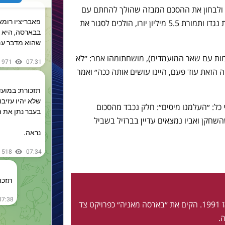
 ולבחון את ההסכם המבזה שהולך להחתם עם
רשות המיסים בו המועדון מודה בהאשמות נגדו ותמורת 5.5 מיליון יורו, הולכים לסגור את
ימות עם שאר המועמדים), מושחתומהו אמר: ״לא
 הזאת עוד פעם, היינו עושים אותה ככה״ ואמר
ל: ״העלמנו מיסים״: חלק נכבד מהסכום
שחקן ואביו נמצאים עדיין בברזיל בשביל
חי ונושם בלאוגרנה מאז 1991. הקים את ״בארסה מאניה״ כפרויקט צד
.