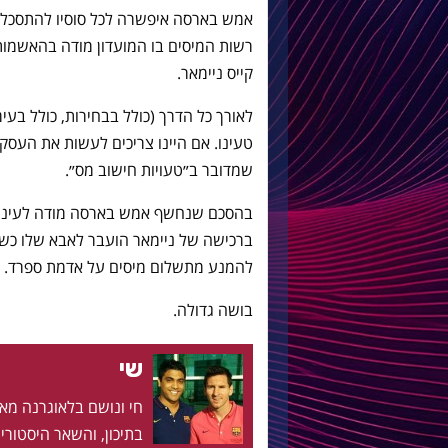
אמש בארסה איפשרה לכל סוסיו להתסכל
קייס ניימאר.
לאורך כל הדרך (כולל בבחירות, כולל בע
טעינו. אם היינו צריכים לעשות את העסקה
שמדובר ב״טעויות חישוב מס״.
בהסכם שנחשף אמש בארסה מודה לעיני כ
ברכישה של ניימאר הועבר לאבא שלו כשה
להמנע מתשלום מיסים על אדמת ספרד.
בושה גדולה.
שי
בתיכון, והשאר היסטוריה