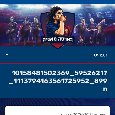
תפריט
59526217_10158481502369
899_1113794163561725952_
n
מאת: שי | 30/04/2019 | קטגוריה: