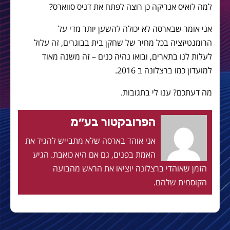
למה לואיס אנריקה כן רוצה לפתח את דניס סווארס?
אני אומר שבארסה לא יכולה להשען יותר מדי על
הרומנטיזציה בכל מחיר של שחקן בית בבוגרים, זה עלול
לעלות לנו בתארים, ובואו נהיה כנים – זה משנה מאוד
למועדון כמו ברצלונה ב 2016.
מה דעתכם? ענו לי בתגובות.
הפרובקטור בע״מ
אני אוהד בארסה שלא מתבייש להגיד את
האמת בפנים, גם אם היא כואבת. הגיע
הזמן שאוהדי ברצלונה יוציאו את הראש מהבועה
הקוסמית שלהם.