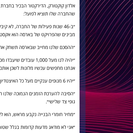
שהחברה שלו תוציא לפועל:
״ב-46 שנות פעילות של החברה, לא קי
מבינים שהפרויקט של בארסה הוא אקסטרה
״ההסכם שלנו מחייב שבארסה תשחק את השנה ה-125 שלה 
אנחנו מחפשים עכשיו מלונות לשכן אותם
״יהיו 6 מנופים ענקיים מעל כל האיצטדיון במהלך השיפוצים״.
״הסיבה להערכת הזמנים הנמוכה שלנו היא
גופי צד שלישי״.
״מחיר חומרי הבנייה נקבע מראש, הוא לא
״אני לא מודאג מדעות קדומות בגלל שטורקי