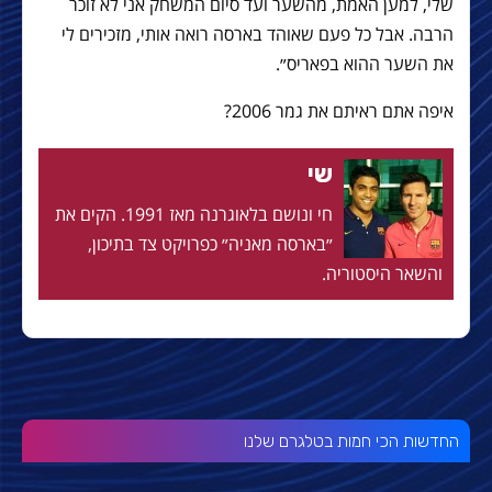
שלי, למען האמת, מהשער ועד סיום המשחק אני לא זוכר
הרבה. אבל כל פעם שאוהד בארסה רואה אותי, מזכירים לי
את השער ההוא בפאריס״.
איפה אתם ראיתם את גמר 2006?
שי
חי ונושם בלאוגרנה מאז 1991. הקים את
״בארסה מאניה״ כפרויקט צד בתיכון,
והשאר היסטוריה.
החדשות הכי חמות בטלגרם שלנו