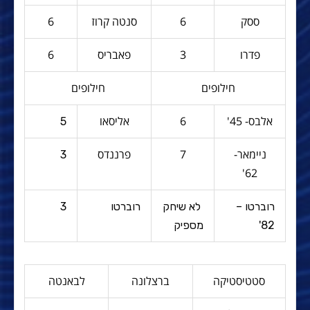
ססק
6
סנטה קרוז
6
פדרו
3
פאבריס
6
חילופים
חילופים
אלבס- 45'
6
אליסאו
5
ניימאר-
7
פרננדס
3
62'
רוברטו –
לא שיחק
רוברטו
3
82'
מספיק
סטטיסטיקה
ברצלונה
לבאנטה