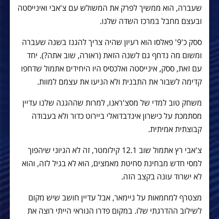
שעברה, הוא ממשיך לפרק את המשולש עם צ'אבי ואינייסטה
ובעצם מחבל במרכז השדה שלנו.
ססק כ'9' פאלסו הוא רעיון שהיה צריך להגנז בשנה שעברה
ומשום מה נדחף גם לשנה הזאת (ראורה, שוב אתה?). יחד
עם זאת, ססק, אינייסטה ואלכסיס היו היחידים אתמול שדחפו
קדימה לשבור את התבנית ולא הניעו את עצמם למוות.
משחק טוב למדי של מסצ'ראנו, למרות שההגנה שלנו עדיין
מסתמכת על כישרון אינדבדואלי ביירוט כדור ולא בעבודה
קבוצתית אמיתית.
צ'אבי רץ אתמול שוב 12.1 קילומטר, זה לא הגיוני שיהפוך
למסי חדש מבחינת סחיטת מאמצים, הוא לא בגיל לזה, והוא
לא ישרוד עונה בקצב הזה.
מצטרף למחמאות על ניימאר, אבל עדיין חושב שיש מקום
לשילוב ההדרגתי שלו. במקום פדרו הנוראי הייתי רוצה את