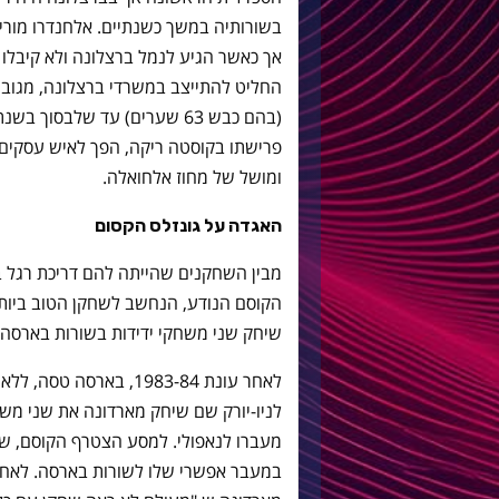
אך כאשר הגיע לנמל ברצלונה ולא קיבלו א
פרישתו בקוסטה ריקה, הפך לאיש עסקים
ומושל של מחוז אלחואלה.
האגדה על גונזלס הקסום
מבין השחקנים שהייתה להם דריכת רגל בב
הקוסם הנודע, הנחשב לשחקן הטוב ביותר
שיחק שני משחקי ידידות בשורות בארסה 
לאחר עונת 1983-84, באר
לניו-יורק שם שיחק מארדונה את שני משח
מעברו לנאפולי. למסע הצטרף הקוסם, ש
במעבר אפשרי שלו לשורות בארסה. לאחר