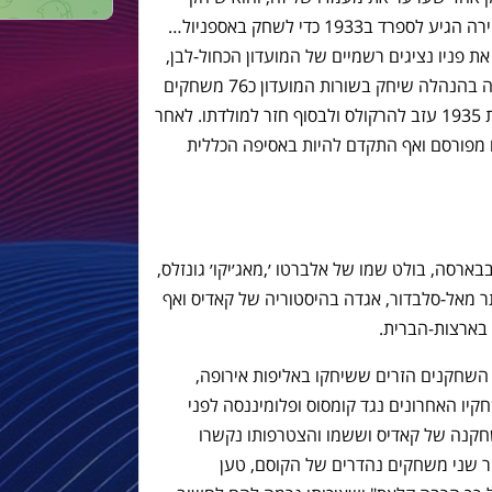
בשורותיה במשך כשנתיים. אלחנדרו מוריירה הגיע לספרד ב1933 כדי לשחק באספניול…
ת פניו נציגים רשמיים של המועדון הכחול-לבן,
החליט להתייצב במשרדי ברצלונה, מגובה בהנהלה שיחק בשורות המועדון כ76 משחקים
(בהם כבש 63 שערים) עד שלבסוך בשנת 1935 עזב להרקולס ולבסוף חזר למולדתו. לאחר
 מפורסם ואף התקדם להיות באסיפה הכללית
ארסה, בולט שמו של אלברטו ׳,מאג׳יקו׳ גונזלס,
 מאל-סלבדור, אגדה בהיסטוריה של קאדיס ואף
בארצות-הברית.
סה טסה, ללא השחקנים הזרים ששיחקו באליפות אירופה,
קיו האחרונים נגד קומסוס ופלומיננסה לפני
חקנה של קאדיס וששמו והצטרפותו נקשרו
 שני משחקים נהדרים של הקוסם, טען