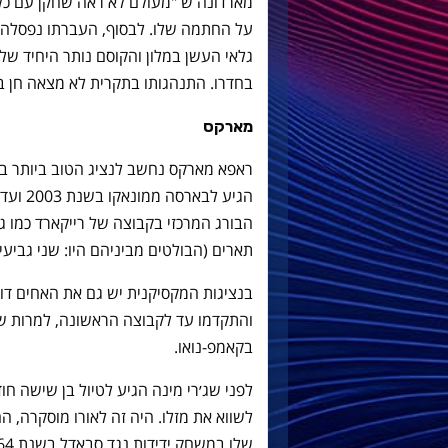
מארדונה ש "מעולם לא ראה שחקן עם כל
על החתמה שלו. לבסוף, העברתו נפסלה ל
גלאי העשן במלון והקוסם נותר היחיד ש
בחדרו. התנהגותו בתקרית לא מצאה חן ב
מארקס
ראפא מארקס נחשב לנציג הטוב ביותר בה
תארים (הבולטים מביניהם היו: שני גביעי 
בנציגות המקסיקנית יש גם את האחים דוס-ס
והתקדמו עד לקבוצה הראשונה, למרות ש
בקאמפ-נואו.
לפני שג׳רי מינה הגיע לטיול בן שישה חו
לשווא את מזלו. היה זה לאורו מוסקרה, 