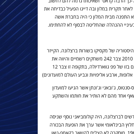
-כך הרבה קלאס" ושאיכותו גרמה להם לחשוב
אחר תקרית במלון ובה דייגו הפעיל כבדיחה את
לא התפנה מבית המלון כי היה בחברת אשה
עיניי ההנהלה שהחליטה לבסוף לא להחתימו.
יסטוריה של מקסיקו בשורות ברצלונה. הקייזר
הגיע לבארסה ממונאקו בשנת 2003 ועד 2010 צבר 242 משחקים רשמיים והיווה את
הבורג המרכזי בקבוצה של רייקארד כמו גם בזו של פפ גווארדיולה, בתקופה זו צבר 12
אלופות, ארבע אליפויות וגביע העולם למועדונים)
נטוס, ג'ובאני וג'ונתן אשר הגיעו למועדון
אף אחד מהם לא הותיר את חותמו והשתקע
דשים לברצלונה, היה קולומביאני נוסף שניסה
החלוץ הבינלאומי אשר ערך את הופעת הבכורה
שלו במשחק ידידות נגד סבאדל בשנת 1964, מוסקרה לא הצליח להשאר בקאמפ-נואו