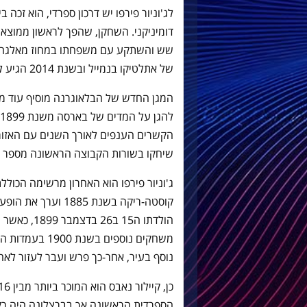
דומיניקני. השחקן, שהפך לראשון ממוצא 
שש והשתקע עם משפחתו במחוז מאלגה.
של אתלטיקו בנמייל ובשנת 2014 הגיע לבטיס, מפה סיפורו כבר ידוע.
המגן החדש של הבלאוגרנה מוסיף עוד מד
הקשרים הענפים לאורך השנים עם האזור
שיחקו בשורות הקבוצה הראשונה מספר 
ג'וניור פירפו הוא האחרון מרשימה הכוללת
קוסטה-ריקה בשנת 85
הולדתו ה15 ב
משחקים נוספים ב
נוסף בעיר, אחר-כך פרש ועבר לעזור לאחי
הספרדית הראשונה אך בברצלונה היה רק