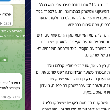
לג'וניור פירפו יש דרכון ספרדי, הוא זכה ביורו עד גיל 21 עם נבחרת ספרד אבל הוא בכלל
דומיניקני שמשחק בברצלונה, הגיע לספרד בגיל
 מעט אחר-כך החל להתבלט במחלקות הנוער
ינה לרשימת המדינות מהן הגיעו שחקנים זרים
להגן על המדים של בארסה משנת 1899 ומחזיר את הטעם הקאריבי למועדון, שלמרות
, במיוחד עם מקסיקו בצל מלחמת האזרחים, לא
רב של שחקנים.
, בין השאר, את קרלוס סוליי. קרלוס נולד
18 וערך את הופעת הבכורה כשוער הבלאוגרנה לפני שחגג את יום
26 בדצמבר 1899, כאשר המועדון היה רק בן חודש. הוא שיחק שני
שנת 1900 בעמדות הגנה, ולאחר מכן עבר לשחק בהיספניה, מועדון
ו תומאס בעסקיו.
כן, קיילור נאבס הוא המוכר ביותר מבין 16 השחקנים הקוסטה-ריקניים ששיחקו בליגה
 אחד שערער את מעמדו של זה, והוא שיחק