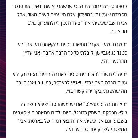
ל׳ספורט׳: ״אני זוכר את הבכי שכשאני ואישתי ראינו את סרטון
הפרידה שעשו לי במועדון. אלה היו ימים קשים מאוד, אבל
אני חושב שעשיתי את הצעד הנכון לי ולמועדון. כולם
מרוצים״.
״חשבתי שאני אקבל מחיאות כפיים מהקאמפ נואו אבל לא
סטנדינג אוביישן, קיבלתי כל כך הרבה אהבה, אני עדיין
מתרגש מזה״.
״היה לי חשוב להזכיר את טיטו וילאנובה בנאום הפרידה, הוא
עשה הרבה מאמץ כדי שאגיע לבארסה, כמו זוביזארטה. כל
מה שהשגתי בקריירה קשור בו״.
״הילדות בהוסיפטאלט? אם יש משהו טוב שיצא משם זה
שלא הפסקתי לשחק כדורגל. היום ילדים מתאמנים 3 פעמים
בשבוע, וגם אני עשיתי את זה באקדמיה של בארסה, אבל
המשכתי לשחק עוד כל השבוע״.