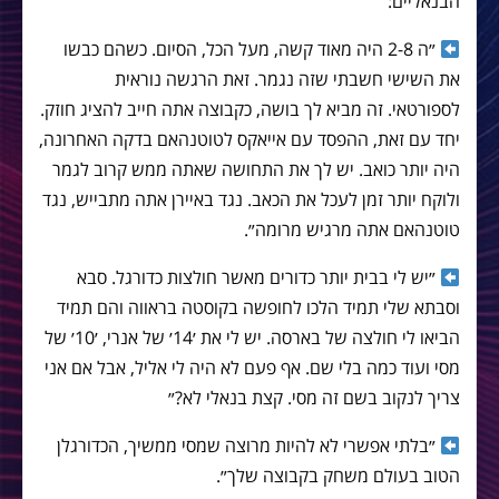
הבנאליים:
״ה 2-8 היה מאוד קשה, מעל הכל, הסיום. כשהם כבשו
את השישי חשבתי שזה נגמר. זאת הרגשה נוראית
לספורטאי. זה מביא לך בושה, כקבוצה אתה חייב להציג חוזק.
יחד עם זאת, ההפסד עם אייאקס לטוטנהאם בדקה האחרונה,
היה יותר כואב. יש לך את התחושה שאתה ממש קרוב לגמר
ולוקח יותר זמן לעכל את הכאב. נגד באיירן אתה מתבייש, נגד
טוטנהאם אתה מרגיש מרומה״.
״יש לי בבית יותר כדורים מאשר חולצות כדורגל. סבא
וסבתא שלי תמיד הלכו לחופשה בקוסטה בראווה והם תמיד
הביאו לי חולצה של בארסה. יש לי את ׳14׳ של אנרי, ׳10׳ של
מסי ועוד כמה בלי שם. אף פעם לא היה לי אליל, אבל אם אני
צריך לנקוב בשם זה מסי. קצת בנאלי לא?״
״בלתי אפשרי לא להיות מרוצה שמסי ממשיך, הכדורגלן
הטוב בעולם משחק בקבוצה שלך״.