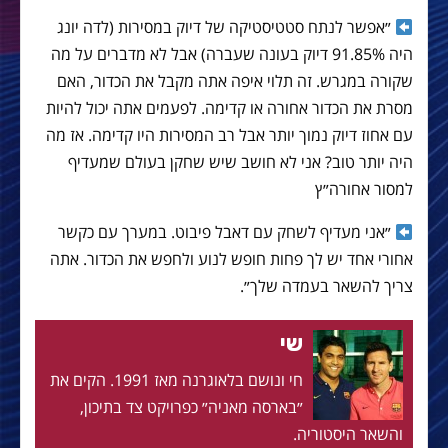
״אפשר לנתח סטטיסטיקה של דיוק במסירות (לדה יונג
היה 91.85% דיוק בעונה שעברה) אבל לא מדברים על מה
שקורה במגרש. זה תלוי איפה אתה מקבל את הכדור, האם
מסרת את הכדור אחורה או קדימה. לפעמים אתה יכול להיות
עם אחוז דיוק נמוך יותר אבל רב המסירות היו קדימה. אז מה
היה יותר טוב? אני לא חושב שיש שחקן בעולם שמעדיף
למסור אחורה״ץ
״אני מעדיף לשחק עם דאבל פיבוט. במערך עם כקשר
אחורי אחד יש לך פחות חופש לנוע ולחפש את הכדור. אתה
צריך להשאר בעמדה שלך״.
שי
חי ונושם בלאוגרנה מאז 1991. הקים את
״בארסה מאניה״ כפרויקט צד בתיכון,
והשאר היסטוריה.