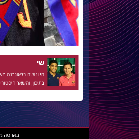
שי
בתיכון, והשאר היסטוריה
בארסה מאניה: מ