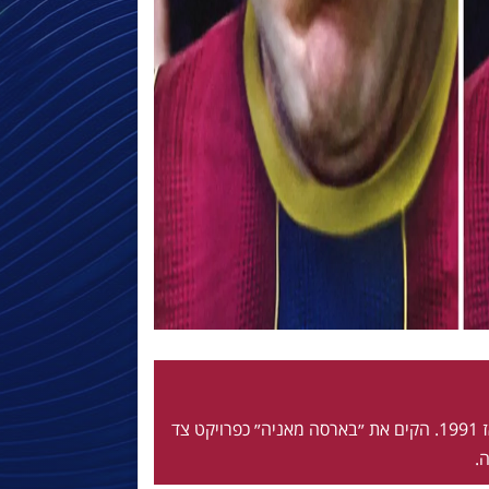
חי ונושם בלאוגרנה מאז 1991. הקים את ״בארסה מאניה״ כפרויקט צד
.