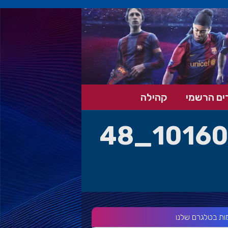
ים הרשמי
קהילה
156698263_10160835362294899_48
ות בטלגרם שלנו