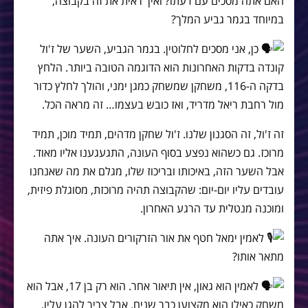
האם אתה מסכים עם דעתו? ואיך ראית את זה בקבוצה,
במיוחד בגמר גביע המלך?
כן, אני מסכים לחלוטין. בגמר הגביע, השער של ז'ול
קונדה בדקות האחרונות הוא הדוגמה הטובה ביותר. הלחץ
בדקה ה-116, משחקן שמשחק כמגן ימני, והולך לחלץ כדור
מול רחבת ריאל מדריד, ואז כובש בעצמו… זה מראה הכל.
זה ז'ול, זה הסגנון שלנו. ז'ול שחקן מדהים, תמיד מוכן, תמיד
מרוכז. גם כשהוא נפצע בסוף העונה, התגעגענו אליו מאוד.
אבל השער הזה, באיכותו ובריכוז שלו, מגלם את מה שאנחנו
עובדים עליו יום-יום: שהקבוצה תהיה מרוכזת, מסוגלת פיזית,
ומוכנה מנטלית עד הרגע האחרון.
לאמין ימאל חטף את אור הזרקורים העונה. איך אתה
מתאר אותו?
לאמין הוא גאון, אין תיאור אחר. הוא רק בן 17, אבל הוא
משחק כאילו הוא מקצוען כבר שנים. אבל צריך להגן עליו,