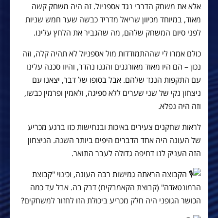
אלא את משחק הדרבי נגד אספניול. זה היה משחק קשה
מאוד, במיוחד מכיוון שריאל מדריד כבשה שער חמש שניות
לפני סיום המשחק שלהם, מה שהגביר את הלחץ עלינו.
כולם אמרו לי שההתמודדות מול אספניול לא תהיה קלה, וזה
נכון – הם היו מאוד מאורגנים והגנו נהדר, והיוו סכנה עלינו
עם התקפות הנגד שלהם. אבל בסופו של דבר, יצאנו עם
ניצחון נקי של שני שערים
ללא ספיגה, ולאמין ופרמין כבשו,
וזה היה נפלא.
לראות שחקנים צעירים באיכות ובנחישות כזו ברגע מכריע
של העונה היה אחד הדברים היפים ביותר השנה. הניצחון
הזה העניק לנו דחיפה גדולה לעבר התואר.
הקבוצה הראתה גמישות רבה העונה, וכינוי "קבוצת
הרמונטאדה" (קבוצת הקאמבקים) דבק בה. אבל עד כמה
הכושר הגופני היה חלק מכריע ביכולת הזו לחזור למשחקים?