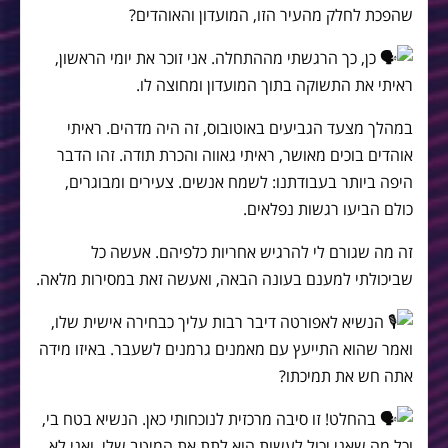
שהפכת לחלק מהעיר הזו, המועדון והאוהדים?
כן, כך הרגשתי מההתחלה. אני זוכר את יומי הראשון,
ראיתי את התשוקה בתוך המועדון ומחוצה לו.
במהלך מצעד הגביעים באוטובוס, זה היה מדהים. ראיתי
אוהדים בוכים מאושר, ראיתי גאווה והכרת תודה. זהו הדבר
היפה ביותר בעבודתנו: לשמח אנשים. צעירים ומבוגרים,
כולם הביעו רגשות נפלאים.
זה מה שגורם לי להרגיש אחריות כלפיהם. אעשה כל
שביכולתי למענם בעונה הבאה, ואעשה זאת במסירות מלאה.
הנשיא לאפורטה דיבר רבות עליך כבחירה אישית שלו,
ואמר שהוא התייעץ עם מאמנים גרמנים לשעבר. באיזו מידה
אתה חש את תמיכתו?
בהחלט! זו סיבה מרכזית לנוכחותי כאן. הנשיא בטח בי,
וכל מה שאני יכול לעשות הוא לתת את המיטב שלי. ואני לא