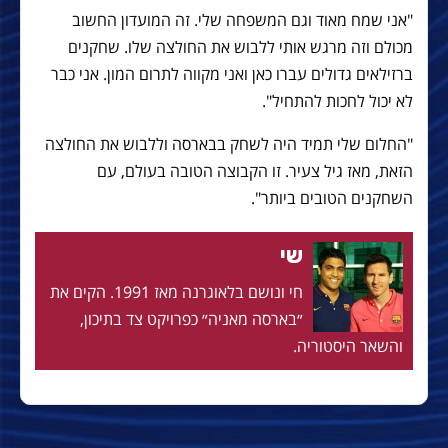
"אני שמח מאוד וגם המשפחה שלי. זה המועדון החשוב
מכולם וזה מרגש אותי ללבוש את החולצה שלו. שחקנים
ברזילאים גדולים עברו כאן ואני מקווה לתרום המון. אני כבר
לא יכול לחכות להתחיל".
"החלום שלי תמיד היה לשחק בבארסה וללבוש את החולצה
הזאת, מאז גיל צעיר. זו הקבוצה הטובה בעולם, עם
השחקנים הטובים ביותר".
שי
חי ונושם בלאוגרנה מאז 1991. הקים את
״בארסה מאניה״ כפרויקט צד בתיכון,
והשאר היסטוריה.