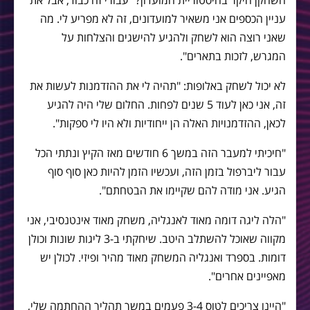
השחקן היקר בהיסטוריית המועדון? "עבורי זה כבוד, אבל את
עניין הכספים אני משאיר למועדונים, זה לא מפריע לי. מה
שאני רוצה הוא לשחק ולהגיע להישגים והצלחות על
המגרש, לזכות בתארים".
לא יכול לשחק באלופות: "תהיה לי את ההזדמנות לעשות את
זה, אני כאן לעוד 5 שנים לפחות. החלום שלי היה להגיע
לכאן, ההזדמנויות האלה הן ייחודיות ולא היו לי ספקות".
"חיכיתי למעבר הזה במשך 6 חודשים מאז הקיץ ונתתי הכל
עבור ליברפול בזמן הזה, ועכשיו הזמן להיות כאן סוף סוף
הגיע. אני מודה להם שקיימו את הבטחתם".
"הלה ליגה דומה מאוד לאנגליה, משחק מאוד אינטנסיבי, אני
מקווה שאוכל להשתלב היטב. שיחקתי ב-3 ליגות שונות וכולן
דומות. בספרד ואנגליה המשחק מאוד מהיר ופיזי. לכולן יש
מאפיינים אחרים".
"היינו צריכים לטוס 3-4 פעמים במשך תהליך ההחתמה שלי,