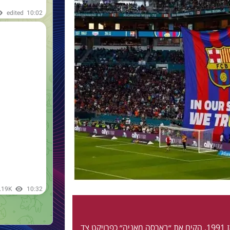
חי ונושם בלאוגרנה מאז 1991. הקים את ״בארסה מאניה״ כפרויקט צד