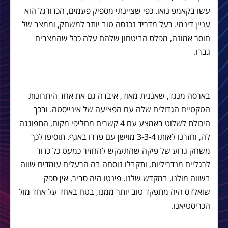
עשו בקאמפ נואו. כפי שציינתי מספיק פעמים, הכדורגל הוא
עניין דינמי. רעל מדריד נכנסה טוב יותר למשחק, וממצב של
חוסר אמונה, מפלס הביטחון שלהם עלה ככל שהמצבים
גברו.
בארסה מנגד, שאננית מאוד, איבדה גם את אחד היתרונות
הטקטיים הגדולים שלה עם הפציעה של אינייסטה. ובכך
היכולת לשלוט באמצע עם 4 קשרים מחליפי מקום, התפוגגה
לה, וחזרנו לאותו 3-3-4 מוישן עם פדרו באגף. תוסיפו לכך
משחק גרוע של פיקה שהתעקש להחזיר כמעט כל כדור
לרגליים מנדריליות, ותקבלו נוסחה בה הרעלים עומדים שווה
בשווה מולנו, במקדש שלנו. פינטו היה סביר, אין ספק
שואלדס היה מתפקד טוב יותר ממנו, בטח באחד על אחד מול
הכריסטיאנו.