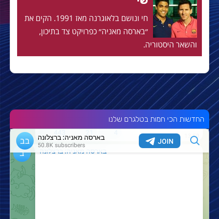
שי
חי ונושם בלאוגרנה מאז 1991. הקים את
״בארסה מאניה״ כפרויקט צד בתיכון,
והשאר היסטוריה.
החדשות הכי חמות בטלגרם שלנו