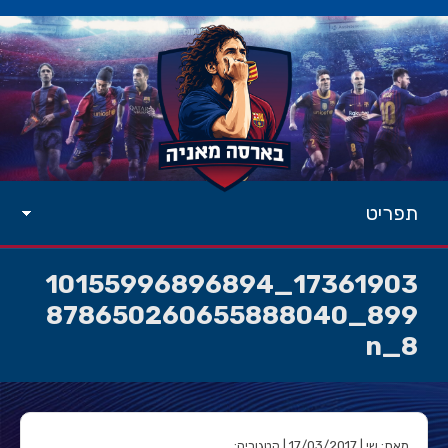
תפריט
17361903_10155996896894
899_878650260655888040
8_n
מאת: שי | 17/03/2017 | קטגוריה: