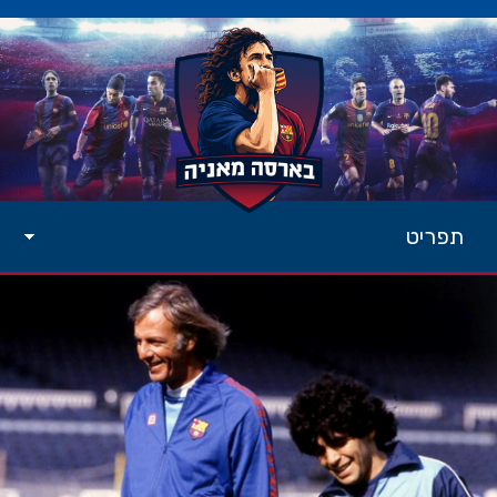
תפריט