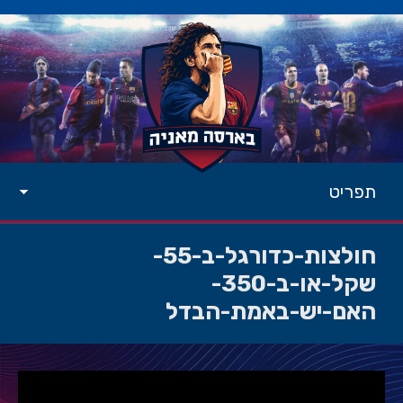
תפריט
חולצות-כדורגל-ב-55-
שקל-או-ב-350-
האם-יש-באמת-הבדל