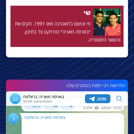
שי
חי ונושם בלאוגרנה מאז 1991. הקים את
״בארסה מאניה״ כפרויקט צד בתיכון,
והשאר היסטוריה.
החדשות הכי חמות בטלגרם שלנו