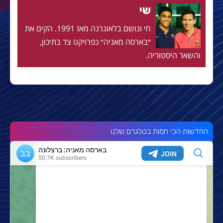
שי
חי ונושם בלאוגרנה מאז 1991. הקים את
״בארסה מאניה״ כפרויקט צד בתיכון,
והשאר היסטוריה.
החדשות הכי חמות בטלגרם שלנו