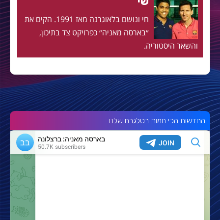
שי
חי ונושם בלאוגרנה מאז 1991. הקים את
״בארסה מאניה״ כפרויקט צד בתיכון,
והשאר היסטוריה.
החדשות הכי חמות בטלגרם שלנו