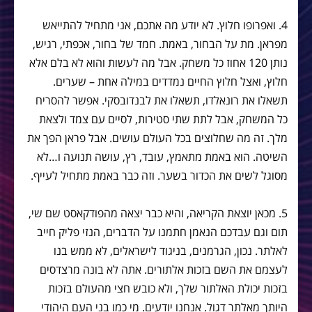
4. ואפרופו חלוץ. לא יודע מה אתכם, אני מתחיל להתייאש
מפראן. מת על הבחור, באמת. חמד של בחור, אכפתי, רגיש,
נותן 120 אחוז כל משחק. אבל מה לעשות והוא לא בלם אלא
חלוץ, ואצל חלוץ החיים נמדדים במילה אחת – שערים.
תשאלו את רונאלדו, תשאלו את לבנדובסקי. אפשר להסריח
כל המשחק, אבל לתת שתי סטירות, לסיים עם צמד ולצאת
מלך. זה מה שחלוצים בכל העולם עושים. אבל פראן הפך את
השיטה. הוא באמת מתאמץ, עובד, רץ, עושה תנועה ו…לא
מסוגל לשים את הכדור בשער. וזה כבר באמת מתחיל לעייף.
5. מכאן יוצאת הקריאה, והיא כבר יצאה מהפודקאסט שם שי,
תום וגם עבדכם הנאמן חתמנו על הדברים, הנזי פליק חייב
לאלתר. נכון, הגרמנים, בניגוד לישראלים, לא ממש בנו
לעצמם את השם בזכות אלתורים. אתה לא בונה מרצדסים
בזכות יכולת האלתור שלך, ולא כובש חצי מהעולם בזכות
היותך מאלתר דגול. אנחנו יודעים. מי כמו בני העם היהודי