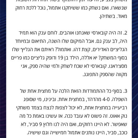
שנשארו. ואם נשחק כמו ששיחקנו אתמול, נוכל ללכת רחוק
מאוד. בשתיהן.
2. זה היה קובארסי שאנחנו אוהבים. לוחם ענק הוא תמיד
היה, לב ענק גם. אבל המיקום שלו השנה, התיאום ובמיוחד
הגליצ׳ים האדירים, קצת דהו. ואתמול? ראיתם את הגליץ׳ שלו
בסוף המשחק? יא אללה, הילד בן 19 ודופק גליצ׳ים כמו פריים
מסצ׳ראנו. קובארסי לא שכח לשחק ולמי שהיה ספק, אני
מקווה שהספק התפוגג.
3. בסוף כל ההתמודדות הזאת הלכה על מחצית אחת של
השפלה. 4-0 מהדהד, במחצית אחת. ובינינו, מי שסופג
רביעייה במחצית אחת, לא יכול לצפות לנצח בצמד משחקי
נוק אאוט. זה פשוט לא עובד ככה. אז עשינו באמת כל מה
שאפשר. לא היינו רחוקים, ואם היה לנו חלוץ 9 סביר, לא
כוכב, סביר, היינו נותנים אתמול חמישייה וגם שישיה.