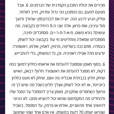
מכירים את יכולת התכנון הקפדנית של הגרמנים. 6. אבל
מפעם לפעם, גם המתכנן הכי גדול ומדויק, חייב לאלתר.
ופליק הגיע לרגע הזה. יש לו את לבנדובסקי שהולך ודועך
מול עינינו, ואת פראן. אלה שני ה-9 היחידים בקבוצה. מה
עושים? נורא פשוט. מ-א-ל-ת-ר-י-ם. מסתכלים ימינה,
מסתכלים שמאלה ומחליטים מי עוד בקבוצה יכול לשחק
בעמדה. סתם ככה בשליפה, פרמין, לאמין, אולמו, ראשפורד.
יודעים מה? אפילו ראפיניה. וכן, כל המשחק, בלי להתבייש.
6. בסוף מאמן שמסוגל להעלות את אראוחו כחלוץ למשך כמה
דקות, לא מסוגל להעלות את ראשפורד חלוץ? רבאק, האיש
שיחק חלוץ בנבחרת אנגליה פה ושם, שיחק לא מעט כחלוץ
ביונייטד, אז לא יכול לשחק אצלך חלוץ כשכל מה שיש לך זה
פראן? כשחסרים שחקנים, מאמן צריך להסתכל על הסגל שלו
ולהחליט מה המקסימום שהוא יכול להוציא ממנו. לא הגיוני
להושיב אחד מהשניים, אולמו או פרמין, על הספסל, בשביל
שפראן ישחק 70 דקות במשחק. אין אדם אחד שפוי שחושב