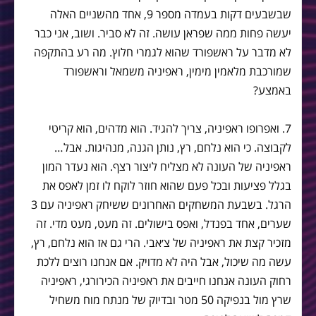
שבשבעים דקות בעמדה מספר 9, אחד מהשניים האלה
יעשה פחות ממה שפראן עושה. זה לא סביר. ושוב, אני כבר
לא מדבר על ראשפורד שהוא לגמרי חלוץ. מה רע בהתקפה
שמורכבת מלאמין מימין, ראפיניה משמאל וראשפורד
באמצע?
7. ואפרופו ראפיניה, צריך להגיד. הוא מדהים, הוא קריטי
לקבוצה. כי הוא נלחם, רץ, נותן הגנה, מנהיגות. אבל…
ראפיניה של העונה לא מצליח ליצור רצף. הוא נעדר המון
בגלל פציעות ובכל פעם שהוא חוזר לוקח לו זמן לאפס את
הרגל. בשבעת המשחקים האחרונים ששיחק ראפיניה עם 3
שערים, אחד בפנדל, ואפס בישולים. זה מעט, מעט מדי. זה
מזכיר קצת את ראפיניה של צ׳אבי. הרי גם אז הוא נלחם, רץ,
עשה מה שיכול, אבל היה לא מדויק. אם אנחנו רוצים ללכת
רחוק העונה אנחנו חייבים את ראפיניה הכירורגי, ראפיניה
שרץ מול בנפיקה 50 מטר ובדיוק של מנתח מוח משחיל