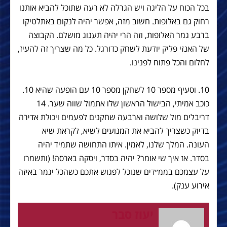
בכל הכוח על הליגה ויש הגרלה לא רעה שתוכל להביא אותנו
רחוק גם באלופות. חשוב מזה, אפשר יהיה לנקום באתלטיקו
ברבע גמר האלופות, וזה הרי יהיה תענוג מושלם. הקבוצה
של האנזי פליק יודעת לשחק כדורגל. כל מה שצריך זה להעיז,
לחלום והכל פתוח לפנינו.
10. וסעיף מספר 10 לשחקן מספר 10 עם הופעה שהיא 10.
כוכב אמיתי, הבישול הראשון שלו אתמול שווה שער. 14
דריבלים מול שלושה וארבעה שחקנים לפעמים ויכולת אדירה
בדיוק כשצריך להביא את המנועים לשיא, לקראת שיא
העונה. המלך שלנו, לאמין. איתו התחושה שתמיד יהיה
בסדר. אז איך שי אומר? יהיה בסדר, ויסקה בארסה! (ותשמרו
על עצמכם בממ״דים שנוכל לפגוש אתכם כשהכל יגמר באיזה
אירוע ענק).
יעוז סבר