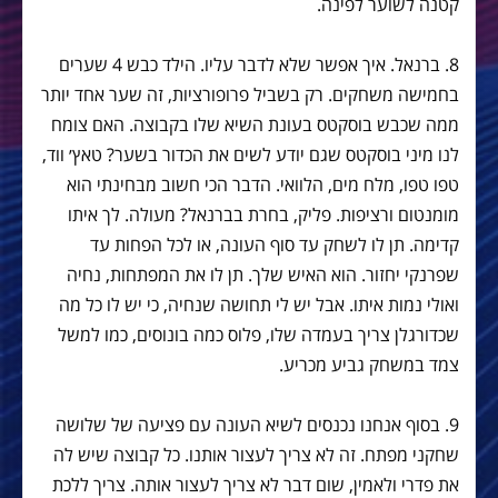
קטנה לשוער לפינה.
8. ברנאל. איך אפשר שלא לדבר עליו. הילד כבש 4 שערים
בחמישה משחקים. רק בשביל פרופורציות, זה שער אחד יותר
ממה שכבש בוסקטס בעונת השיא שלו בקבוצה. האם צומח
לנו מיני בוסקטס שגם יודע לשים את הכדור בשער? טאץ׳ ווד,
טפו טפו, מלח מים, הלוואי. הדבר הכי חשוב מבחינתי הוא
מומנטום ורציפות. פליק, בחרת בברנאל? מעולה. לך איתו
קדימה. תן לו לשחק עד סוף העונה, או לכל הפחות עד
שפרנקי יחזור. הוא האיש שלך. תן לו את המפתחות, נחיה
ואולי נמות איתו. אבל יש לי תחושה שנחיה, כי יש לו כל מה
שכדורגלן צריך בעמדה שלו, פלוס כמה בונוסים, כמו למשל
צמד במשחק גביע מכריע.
9. בסוף אנחנו נכנסים לשיא העונה עם פציעה של שלושה
שחקני מפתח. זה לא צריך לעצור אותנו. כל קבוצה שיש לה
את פדרי ולאמין, שום דבר לא צריך לעצור אותה. צריך ללכת