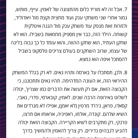
7. אבל זה לא מוריד כלום מהתצוגה של לאמין. עייף, מותש,
גמור אחרי שני משחקי ענק ועוד מחצית וקצת מול ויאדוליד,
ולמרות זאת מנפק עוד משחק ענק מול הגנה איטלקית
קשוחה. הילד הזה, כבר אין מספיק מחמאות בשבילו. הוא לא
שחקן העתיד, הוא שחקן ההווה, והוא עומד כל כך גבוה בליגה
של עצמו, שרוב השחקנים בעולם צריכים טלסקופ בשביל
להסתכל איפה הוא נמצא.
8. ולכן, תסתכלו על בארסה ותהיו גאים. לא רק בגלל המשחק
ההירואי הזה, או העונה המדהימה. תהיו גאים ותתכוננו, כי
הקבוצה הזאת, אם רק תעשה את הדברים כמו שצריך, יכולה
לשלוט באירופה הרבה שנים. לאמין, קובארסי, פדרי, גאבי,
קסאדו, פראן, ג׳ררד מרטין (לא יאמן), אפילו לא מגרדים את
השיא שלהם. קונדה, אולמו, ראפיניה, אראוחו אם תרצו,
פרנקי, רק מתקרבים לשיא הקריירה. הקבוצה הזאת יכולה
להגיע לגבהים נדירים. רק צריך להאמין ולהמשיך בדרך