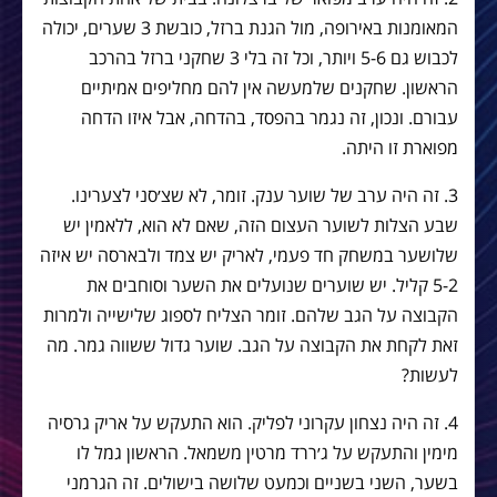
המאומנות באירופה, מול הגנת ברזל, כובשת 3 שערים, יכולה
לכבוש גם 5-6 ויותר, וכל זה בלי 3 שחקני ברזל בהרכב
הראשון. שחקנים שלמעשה אין להם מחליפים אמיתיים
עבורם. ונכון, זה נגמר בהפסד, בהדחה, אבל איזו הדחה
מפוארת זו היתה.
3. זה היה ערב של שוער ענק. זומר, לא שצ׳סני לצערינו.
שבע הצלות לשוער העצום הזה, שאם לא הוא, ללאמין יש
שלושער במשחק חד פעמי, לאריק יש צמד ולבארסה יש איזה
5-2 קליל. יש שוערים שנועלים את השער וסוחבים את
הקבוצה על הגב שלהם. זומר הצליח לספוג שלישייה ולמרות
זאת לקחת את הקבוצה על הגב. שוער גדול ששווה גמר. מה
לעשות?
4. זה היה נצחון עקרוני לפליק. הוא התעקש על אריק גרסיה
מימין והתעקש על ג׳ררד מרטין משמאל. הראשון גמל לו
בשער, השני בשניים וכמעט שלושה בישולים. זה הגרמני