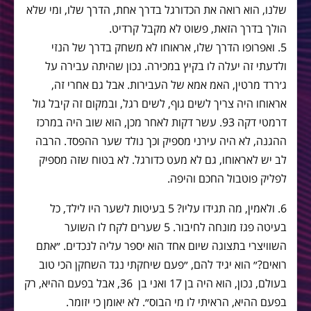
שלנו, הוא רואה את הכדורגל בדרך אחת, הדרך שלו, ומי שלא
הולך בדרך הזאת, פשוט לא מקבל קרדיט.
5. ואפרופו הדרך שלו, אראוחו לא משחק בדרך של הנזי
ולדעתי זה יעלה לו בקיץ במכירה. נכון שהיתה עבירה על
ג׳ררד מרטין, האמ אמא של העבירות. אבל גם אחרי זה,
אראוחו היה צריך לשים גוף, לשים רגל, ובמקום זה קיבל גול
דרמטי דקה 93. עשר דקות לאחר מכן, הוא שוב היה במרכז
ההגנה, לא היה עירני מספיק וכך נולד שער ההפסד. הרבה
לב יש לאראוחו, גם לא מעט כדורגל. לא בטוח שזה מספיק
לפליק פוטבול החכם והיפה.
6. ולאמין, מה תגידו עליו? 5 בעיטות לשער היו לילד, כל
בעיטה פגז מונחה לחיבור. 5 שערים לקח לו השוער
השוויצרי בתצוגה שיום אחד הוא יספר עליה לנכדים. ״אתם
רואים?״ הוא יגיד להם, ״פעם שיחקתי נגד השחקן הכי טוב
בעולם, נכון, הוא היה בן 17 ואני בן 36, אבל בפעם ההיא, רק
בפעם ההיא, הראיתי לו מי הבוס״. לא יאומן כי יזומר.