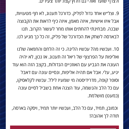
ולצרף שוער ואולי גם חלוץ קצת יותר צעירים.
9. וצל״ש אחד גדול לפליק. כדורגל תענוג, לא חף מטעויות,
אבל איזו אישיות, איזה מאמן, איזה כיף לראות את הקבוצה
שבנה. מבחינתי להחתים אותו מחר לעשור הקרוב. תנו
לבארסה לשחק את הכדורגל של פליק, זה כל כך מגיע לנו.
10. ועכשיו מה? עכשיו הליגה. כי זה הלחם והחמאה שלנו
ואליפות על הפרצוף של ריאל זה תענוג. אז נכון, לא יהיה
העונה את הגביע עם האוזניים הגדולות, בקצב הזה הוא עוד
יגיע, עלי. אבל אם תהיה אליפות, ונסיים עונה עם דאבל
וסופר קופה, מדרידיסטה מי שמעיז לילל. עכשיו לקלאסיקו,
עם כל הלב והנשמה, עוד הצגה אחת בשביל לסיים עונה
(כמעט) מושלמת.
וכמובן, תמיד, עם כל הלב, ועכשיו יותר תמיד, ויסקה בארסה,
תודה לך אהובה!