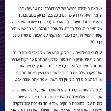
7. האם הצלילה בכושר של לבנדובסקי גם טבעית? למי
שזוכר, הייתה לו דעיכה גם ב 22/23 (בדיוק בנובמבר, 4
שערים ב-14 משחקים) והוא חזר (בערך) בישורת האחרונה
של האליפות. בכל מקרה, כל אוהד בארסה ידע מראש שיהיה
קשה להפיל את רב הכובד ההתקפי על הכפתיים של הפולני
בן ה-36.
8. לגבי החילופים של פליק, ההוצאה של גאבי הייתה פזיזה
והחילוף של אריק היה תמוה. פרנקי התחמם 45 דקות ונראה
מתסוכל מאוד על הקווים, בצדק. תמיד מביך לראות את
אתלטיקו מעלה את סורלות׳ בעוד שלנו אין באמת מחליף
שיודע ׳טו פוט דה בול אין דה רשת׳. איפה אתה אובמיאנג.
9. יכול להיות שנגרד משהו מהעונה הזאת, יכול להיות שלא.
אני כן יודע שלבארסה הזאת יש שלד טוב מאוד שאפשר
לבנות עליו בתוספת חיזוקים שכל אוהד בארסה יכול לדקלם
משינה. האנזי פליק הוא לא מאמן מושלם (אין דבר כזה), אבל