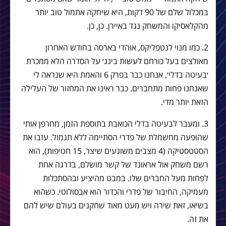
במכלול שלם של 90 דקות, היא שיחקה אתמול טוב יותר
מהקלאסיקו והמשחק נגד באיירן. כן, כן.
2. כמו מנוי לנטפליקס, אוהדי בארסה בחודש האחרון
מאולצים בעל כורחם לעשות בינג׳ על הסדרה הלא ממכרת
׳בעיטה בדלי׳, אנחנו כבר בפרק 6 והאמת היא שנראה לי
שאנחנו פחות מתחברים. כבר ראינו את המחזור של העלילה
הזאת יותר מדי.
3. ומעבר לבעיטה בדלי הכואבת בתוספת הזמן, מחרפן אותי
שהופעה מחשמלת של פדרי הסתיימה ללא תגמול. עזבו את
הסטטסטיקה (4 מצבים משוגעים שיצר, 15 חטיפות), הוא
רשם משחק אול אראונד של קשר מושלם, בדרגה אחת
לפחות מעל החברים שלו. במבט מהיציע ובהסתכלות
מעמיקה, החיבור של פדרי והכדור הוא אבסולוטי. כשהוא
בשיאו, זאת שירה ויש מעט מאוד שחקנים בעולם שיש להם
את זה.