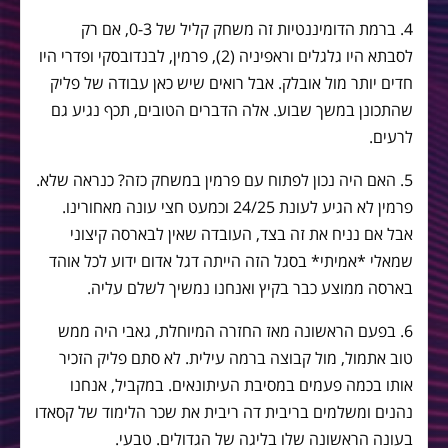
4. ברמת הדומיננטיות זה משחק קליל של 0-3, אם רק
לסבתא היו גלגלים וראפיניה (2), פרמין, לבנדובסקי ופדרי היו
חדים יותר מול אובלק. אבל רואים שיש כאן עבודה של פליק
שהתכונן במשך שבוע. אלה הדברים הטובים, תכף נגיע גם
לרעים.
5. האם היה נכון לפתוח עם פרמין במשחק כזה? כנראה שלא.
פרמין לא הגיע לעונת 24/25 וכמעט חצי עונה מאחורינו.
אבל אם נניח את זה בצד, העובדה שאין לבארסה קיצוני
שמאלי *אמיתי* בסגל הזה הייתה דגל אדום ידוע לכל אוהד
בארסה ממוצע כבר בקיץ ואנחנו נמשיך לשלם עליה.
6. בפעם הראשונה מאז החזרה המיוחלת, גאבי היה ממש
טוב אתמול, מול קבוצה ברמה עילית. לא סתם פליק הזכיר
אותו בכמה פעמים במסיבת העיתונאים. במקביל, אנחנו
נהנים ומשלמים בריבית דה ריבית את שכר הלימוד של קסאדו
בעונה הראשונה שלו בליגה של הגדולים. טבעי.