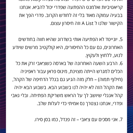
קריאטיביות ואלמנט ההפתעה שפדרי יכול להביא. אנחנו
בבעיה עמוקה מאוד בלי זה לחודש הקרוב. פדרי הפך את
הקישור שלנו ל A List וזה חיסרון עצום.
5. יונייטד לא הפתיעה אותי בשדרוג שהיא חווה בחודשים
האחרונים, גם עם כל החיסורים, היא קולקטיב מרשים שיודע
לנוע, ללחוץ ולעקוץ.
6. הרבע השעה האחרונה של בארסה כשצ׳אבי זרק את כל
הכלים למגרש הייתה מצוינת, מינוס פראן עבור ראפיניה
(חילוף תמוה) – חלק מזה הגיע גם בגלל הדחיפה של הקהל,
ואת הקהל הזה לא יהיה לנו בשבוע הבא. בשבוע הבא יהיה
קהל אנגלי שיושב לך על הראש משריקת הפתיחה. ובלי גאבי
ופדרי, אנחנו נצטרך נס אמיתי כדי לעלות שלב.
7. אני מסכים עם צ׳אבי – זה פנדל, כמו בסן סירו.