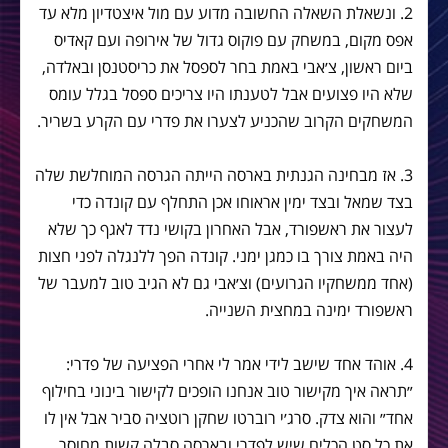
2. ונשאלת השאלה החשובה מדוע עם מול איצטדיון מלא עד
אפס מקום, במשחק עם פוקוס גדול של אירופה ועם קאדיס
ביום ראשון, צ׳אבי באמת בחר לספסל את כריסטנסן ובאלדה,
שלא היו פצועים אבל לטענתו היו צריכים ספסל בגלל עומס
המשחקים הקרוב שהכניע לצערו את פדרי עם הקרע בשריר.
3. אז מבחינה הגנתית בארסה הייתה הגרסה המוחלשת שלה
בצד שמאל ובצד ימין אראוחו אכן התחלף עם קונדה כדי
לעצור את ראשפורד, אבל האחרון בקושי נדד לאגף כך שלא
היה באמת צורך בו כמגן ימני. קונדה הפך ללנגלה לפני חצות
(אחד ממשחקיו הגרועים) וצ׳אבי גם לא הגיב טוב למעבר של
ראשפורד ימינה במחצית השנייה.
4. אוהד אחד שישב לידי אמר לי אחרי הפציעה של פדרי:
״תראה איך מקישור טוב אנחנו הופכים לקישור בינוני בחילוף
אחד״ והוא צדק. סרג׳י רוברטו שחקן רוטציה סביר אבל אין לו
את כל סט הכלים שיש לפדרי ובארסה סבלה קשות מחוסר