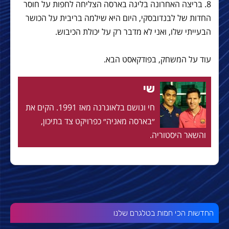
8. בריצה האחרונה בליגה בארסה הצליחה לחפות על חוסר
החדות של לבנדובסקי, היום היא שילמה בריבית על הכושר
הבעייתי שלו, ואני לא מדבר רק על יכולת הכיבוש.
עוד על המשחק, בפודקאסט הבא.
שי
חי ונושם בלאוגרנה מאז 1991. הקים את
״בארסה מאניה״ כפרויקט צד בתיכון,
והשאר היסטוריה.
החדשות הכי חמות בטלגרם שלנו