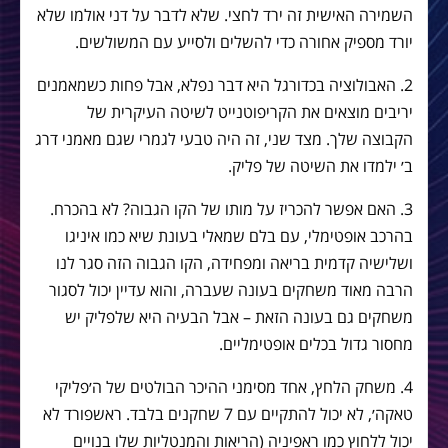
השמירה האישית זה ירד לחצי. שלא לדבר על דני אולמו שלא
יורד מספיק אחורה כדי להשלים ולסייע עם המשולשים.
2. האבולוציה בכדורגל היא דבר נפלא, אבל פחות כשמאמנים
יריבים מוצאים את הקריפוטנייט לשיטה העיקרית של
הקבוצה שלך. מצד שני, זה היה טבעי לגמרי שגם מאמני דרג
ב׳ ילמדו את השיטה של פליק.
3. האם אפשר להכריז על מותו של הקו הגבוה? לא בהכרח.
בהרכב אופטימלי, עם בלם שמאלי בעונת שיא כמו איניגו
ושלישיה קדמית בריאה ומפחידה, הקו הגבוה הזה סגר לנו
הרבה מאוד משחקים בעונה שעברה, והוא עדיין יכול לסגור
משחקים גם בעונה הזאת – אבל הבעיה היא שלפליק יש
מחסור גדול בכלים אופטימליים.
4. משחק הלחץ, אחד מסימני ההיכר הבולטים של ה׳פליקי
טאקה׳, לא יכול להתקיים עם 7 שחקנים בלבד. ראשפורד לא
יכול ללחוץ כמו ראפיניה (הריאות והמנטליות שלו בנויים