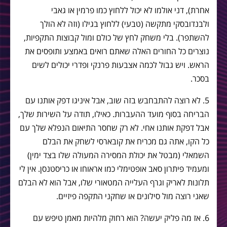
אחרת), דני אולמו לא יכול ללחוץ כמו פרמין או גאבי
ולבנדובסקי מתקשה (טבעי) ללחוץ בגילו (וזה לא הולך
להשתפר). בלי משחק לחץ של כולם ומול קבוצות התקפיות,
נוצרים כל החורים האלה שאתם רואים באמצע ותופסים את
הראש. ויש גבול לכמה אצבעות פרנקי ופדרי יכולים לשים
בסכר.
5. לא רוצה להתבחבש בזה שוב, אבל איניגו דפק אותנו עם
הבריחה בסוף מועד ההעברות. כאילו, תודה על השירות שלך,
אבל דפקת אותנו אחי. לא רק שחסר התיאום הנפלא שלך עם
כל הקו, אתה גם מכריח את קובארסי לשחק את הבלם
השמאלי (מבטל את יכולת המסירה המעולה שלו בצד ימין)
ומעמיד פיתרון סאב אופטימלי כמו אראוחו או כריסטנסן. אין לי
תלונות לאריק וגרף העלייה המטאורי שלו, אבל הוא לא הבלם
שאני רוצה מול סילונים או שחקני התקפה פיזיים.
6. אז מה פליק יעשה? הוא רחוק מלהיות מאמן טיפש עם