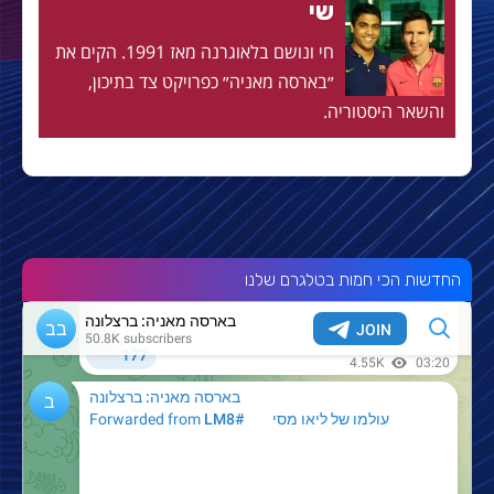
שי
חי ונושם בלאוגרנה מאז 1991. הקים את
״בארסה מאניה״ כפרויקט צד בתיכון,
והשאר היסטוריה.
החדשות הכי חמות בטלגרם שלנו