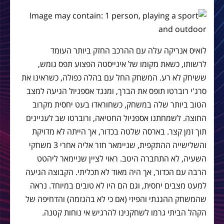
לואיס אנריקה עלה עם ההרכב החזק ביותר העומד
לרשותו, כשאת מקומו של אינייסטה הפצוע תפס גומש,
ששיחק לא רע. המשחק החל עם בהלה כפולה, כשראינו את
סרג'י רוברטו תופס את הברך, ומנגד אספניול הגיעה למצב
הטוב ביותר שלה במשחק, כשחוראדו בעט יחסית מקרוב
החוצה. לשמחתנו אספניול החטיאה, ורוברטו שב לעניינים
תוך זמן קצר. בארסה שלטה בכדור, אך הייתה לא מדויקת
והשלישייה ההתקפית, שניימאר חזר אליה אחרי 3 משחקי
השעיה, לא התחברה היטב. ראוי לציין שניימאר ליהטט
הרבה עם הכדור, אך היה מאוד לא תכליתי. הקבוצה הגיעה
למעט מצבים יחסית, וגם הם היו לא טובים במיוחד. נראה
שהמשחק ההגנתי והפיזי (אם כי לא בהגזמה) והדחיפה של
הקהל הביתי גרמו לשחקנינו להרגיש אי נוחות קטנה.