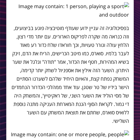
בפסיכולוגיה זה עניין ידוע שעודף מוטיבציה פוגע בביצועים,
וזה כנראה מה שקרה לפריקוס הארורים. עם יותר מדי רצון,
הלחץ עולה וגורר טעויות, וכך חוראדו שלח כדור רע מאוד
לעבר בלמיו. סוארס, כמו מיטב הכרישים, הריח את הדם, זינק
בשיא המהירות, חטף את הכדור, אמר "תודה" וגלגל את שער
היתרון. השער הזה אילץ את אספניול לשחק יותר קדימה,
המשחק נפתח קצת, והאיום היחיד שלהם לשערנו הסתיים
הישר בידיו של טר שטגן. עוד אחד ממהלכי הכדרור הנחמדים
של מסי הוליד את השער השני, של ראקיטיץ', והמשחק היה
די גמור. לקראת הסוף הגנת המארחת העניקה מתנה נוספת
ללואיס סוארס, שחתם את תוצאת המשחק עם השער
השלישי.