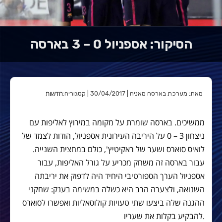
הסיקור: אספניול 0 – 3 בארסה
חדשות
מאת: מערכת בארסה מאניה | 30/04/2017 | קטגוריה:
ממשיכים. בארסה שומרת על מקומה במירוץ לאליפות עם
ניצחון 3 – 0 על היריבה העירונית אספניול, הודות לצמד של
לואיס סוארס ושער של ראקיטיץ', כולם במחצית השנייה.
עבור בארסה זה משחק מכריע על גורל האליפות, עבור
אספניול הערך הספורטיבי היחיד היה לדפוק את יריבתה
השנואה, ולצערה הרב היא כשלה במשימה בענק: שחקני
ההגנה שלה ביצעו שתי טעויות קולוסאליות ואפשרו לסוארס
להבקיע בקלות את שעריו.