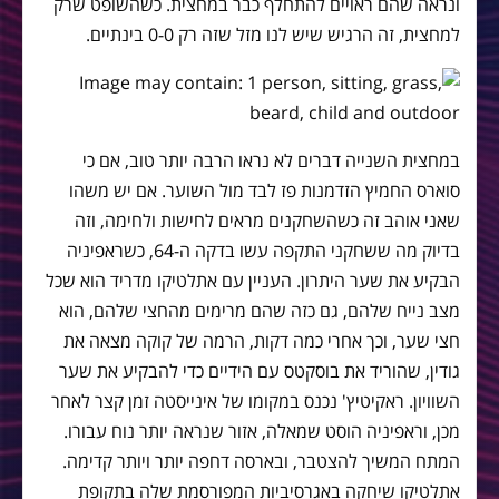
ונראה שהם ראויים להתחלף כבר במחצית. כשהשופט שרק
למחצית, זה הרגיש שיש לנו מזל שזה רק 0-0 בינתיים.
במחצית השנייה דברים לא נראו הרבה יותר טוב, אם כי
סוארס החמיץ הזדמנות פז לבד מול השוער. אם יש משהו
שאני אוהב זה כשהשחקנים מראים לחישות ולחימה, וזה
בדיוק מה ששחקני התקפה עשו בדקה ה-64, כשראפיניה
הבקיע את שער היתרון. העניין עם אתלטיקו מדריד הוא שכל
מצב נייח שלהם, גם כזה שהם מרימים מהחצי שלהם, הוא
חצי שער, וכך אחרי כמה דקות, הרמה של קוקה מצאה את
גודין, שהוריד את בוסקטס עם הידיים כדי להבקיע את שער
השוויון. ראקיטיץ' נכנס במקומו של אינייסטה זמן קצר לאחר
מכן, וראפיניה הוסט שמאלה, אזור שנראה יותר נוח עבורו.
המתח המשיך להצטבר, ובארסה דחפה יותר ויותר קדימה.
אתלטיקו שיחקה באגרסיביות המפורסמת שלה בתקופת