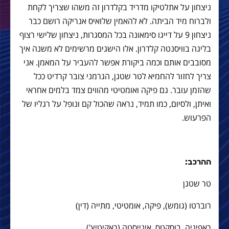
ניצחון על אתלטיקו מדריד בקלדרון זה משהו שצריך לקחת
ולברוח מיד הביתה. לא להאמין שלואיס אנריקה רושם כבר
ניצחון 9 על דייגו סימאונה בכל המסגרות, ניצחון שלישי רצוף
בליגה בוויסנטה קלדרון. אלו הישגים מרשימים לא משנה איך
מסובבים אותם וכמה ביקורת אפשר להעביר על המאמן. אני
צריך לחזור להחמיא לטר שטגן, הגרמני צובר קרדיט ככל
שהזמן עובר. גם פיקה ואומטיטי מהווים צמד בלמים אחראי
ואיתן, ולסיום, כמו תמיד, נראה שהכול קם ונופל על רגליו של
הפרעוש.
ההרכב:
טר שטגן
רוברטו (גומש), פיקה, אומטיטי, מתייה (דין)
ראפיניה, בוסקטס, אינייסטה (ראקיטיץ')