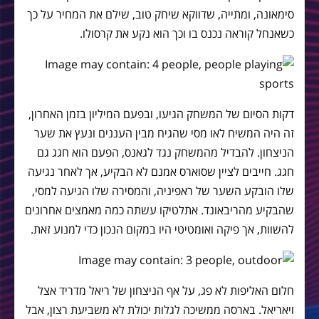
סימאונה, ומתייה, שדווקא שיחק טוב, שילם את המחיר על כך
כשאנחל קוראה נכנס בו וכך הוא נקע את קרסולו.
דקות הסיום של המשחק הגיעו, ובפעם המיליון בזמן האחרון,
זה היה המשיח לאו מסי שהגיח מבין העננים ונעץ את שער
הניצחון. להבדיל מהמשחק נגד לגאנס, הפעם הוא חגג גם
חגג. חייבים לציין שסוארס אמנם לא הבקיע, אך לאחר נגיעה
שלו הובקע השער של ראפיניה, והמסירה שלו הגיעה למסי,
שהבקיע מהריבאונד. אתלטיקו עשתה כמה מאמצים אחרונים
להשוות, אך פיקה ואומטיטי היו במקום הנכון כדי למנוע זאת.
חלום האליפות לא פג, על אף הניצחון של ריאל מדריד אצל
ויאריאל. בארסה ממשיכה לגלות יכולת לא משביעת רצון, אבל