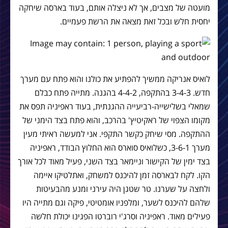
מועטה של מצבים, אך לא ניצלה אותם, בעוד בארסה שיחקה
יחסית חלש ובכל זאת מצאה את הרשת פעמיים.
לואיס אנריקה ממשיך להפתיע את כולנו והוא פתח עם מערך
חדש. 3-4-3 בהתקפה, 4-4-2 בהגנה. מתייה פתח כבלם
שמאלי בשלישייה-רביעייה ההגנתית, בעוד ראפיניה תפס את
מקומו הצפוי של ראקיטיץ' בהרכב, והוא פתח בצד הימני של
ההתקפה. מסי שיחק כקשר התקפי. אני למעשה ראיתי מעין
מערך 3-6-1, כשלואיס סוארס הוא החלוץ הבודד, ראפיניה
בצד ימין של הקישור וניימאר בצד השני, פעיל מאוד לכל אורך
הקו. לקח לבארסה זמן להיכנס למשחק, ואתלטיקו איימה
ולחצה על שערנו. טר שטגן היה עירני ומנע מהבעיטות
שלהם להיכנס לשער, ומלפניו אומטיטי, פיקה וגם מתייה היו
פעילים מאוד. ראפיניה וסרג'י רוברטו הפגינו יכולת חלשה