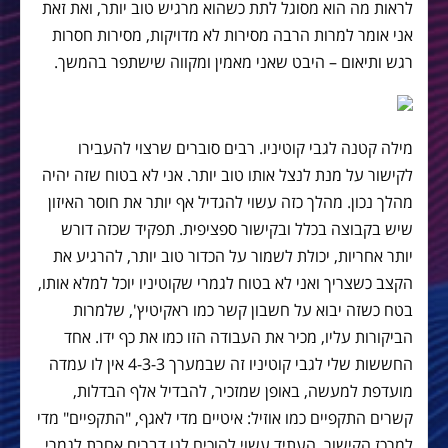
לראות מה הוא מסוגל לתת כשהוא מרגיש טוב יותר, ואת זאת
אני אומר למרות הרבה מסירות לא מדויקות, מסירות חסרות
רגש ותיאום – היבט שאני מאמין ומקווה שישתפר בהמשך.
מילה קטנה לגבי קוטיניו. רבים סוברים שרצוי להעבירו
לקישור על מנת לנצל אותו טוב יותר. אני לא בטוח שזה יהיה
מהלך נכון. מהלך כזה עשוי להגדיל אף יותר את חוסר האיזון
שיש בקבוצה בכלל ובקישור ספציפית. תפקיד שכזה דורש
יותר אחריות, יכולת לשמור על הכדור טוב יותר, להרגיע את
הקצב כשצריך ואני לא בטוח לגמרי שקוטיניו יוכל למלא אותו,
בטח כשזה יבוא על חשבון קשר כמו ראקיטיץ', שלמרות
הביקורות עליו, מכיר את העבודה הזו כמו את כף ידו. אחד
החששות שלי לגבי קוטיניו זה שבמערך 4-3-3 אין לו עמדה
מועדפת למעשה, באופן שמזכיר, להבדיל אלף הבדלות,
קשרים התקפיים כמו אוזיל: איטיים מדי לאגף, "התקפיים" מדי
למרכז הקישור. העתיד עשוי להוכיח לנו דברים אחרת לגמרי,