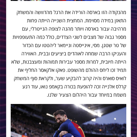
מהנקודה הזו בארסה הורידה את הרגל מהדוושה והמשחק
התאזן במידה מסוימת. המחצית השנייה הייתה פחות
מרהיבה עבור בארסה ויותר מהנה לצופה הנייטרלי, עם
מספר גבוה של מצבים לשני הצדדים, כולל כמה התעופפויות
של טר שטגן. מסי, אינייסטה וניימאר ליהטטו עם הכדור
והעניקו הרבה שמחה לאוהדים ביציעים ובבית. האווירה
הייתה חיובית, למרות מספר עבירות תמוהות ומעצבנות, שלא
תמיד זכו ליחס ההולם מהשופט. פאקו אלקאסר החליף את
לואיס סוארס והיה קרוב להבקיע שער, ולקראת סוף המשחק
קרלס אלנייה זכה להופעת בכורה בקאמפ נואו, עוד רגע
משמח במיוחד עבור היהלום הצעיר שלנו.