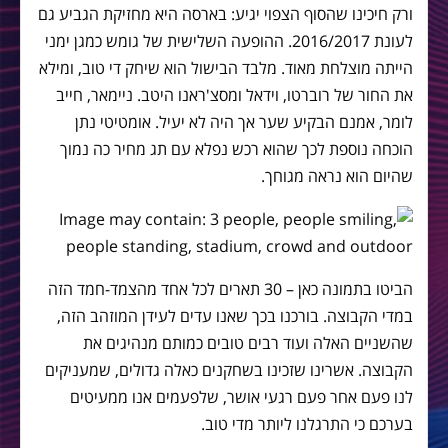
ורק חיכינו שהסוף הצפוי יגיע: בארסה היא מחזיקת הגביע גם
לעונת 2016/2017. ההופעה השלישית של גומש כמגן ימני
הייתה מוצלחת מאוד. מלבד הבישול הוא שיחק די טוב, ומילא
את החור של רוברטו, וידאל ומסצ'ראנו היטב. ניימאר, חייב
לומר, אמנם הבקיע שער אך היה לא יעיל. אומטיטי נתן
הוכחה נוספת לכך שהוא רכש נפלא עם תג מחיר כה נמוך
שהיום הוא נראה מגוחך.
הביטו בתמונה כאן – 30 תארים לכל אחד מהצמד-חמד הזה
במדי הקבוצה. בורכנו בכך שאנו עדים לעידן המוזהב הזה,
שהשניים האלה ועוד רבים טובים כמותם מנהיגים את
הקבוצה. אשרינו שזכינו בשחקנים כאלה גדולים, שמעניקים
לנו פעם אחר פעם רגעי אושר, שלפעמים אנו ממעיטים
בערכם כי התרגלנו ליותר מדי טוב.