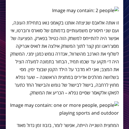
זו אותה אלאבס שניצחה אותנו בקאמפ נואו בתחילת העונה,
ועם שני חיסורים משמעותיים בדמותם של סוארס ורוברטו, אי
אפשר היה להתייחס למשחק הזה כטיול בפארק. הפציעה של
מסצ'ראנו זמן קצר לתוך המשחק אילצה את לואיס אנריקה
לשלוף את הארנב מהשרוול, אנדרה גומש כמגן ימני. המשחק
היה די תקוע עד שכמו תמיד, הבחור בתמונה למעלה הציל
את המצב; ואני לא מדבר על הילד הקטן שבצד ימין. מסי
בשלושה מהלכים אדירים במחצית הראשונה – שער נפלא
מחוץ לרחבה, בישול לבישול של גומש והבישול החד כתער
לפאקו אלקאסר שסיים נפלא – הכריע את המשחק.
המחצית השנייה הייתה, אפשר לומר, בזבוז זמן גדול מאוד