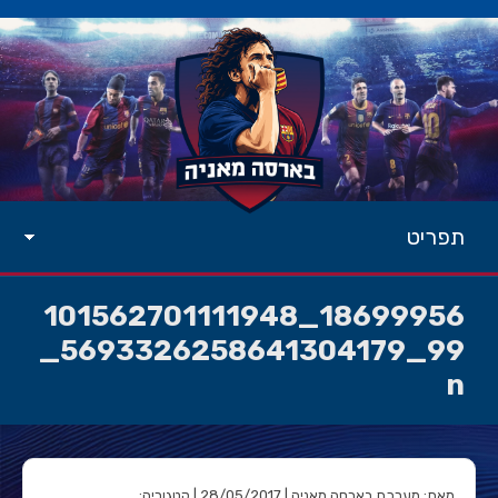
תפריט
18699956_101562701111948
99_5693326258641304179_
n
מאת: מערכת בארסה מאניה | 28/05/2017 | קטגוריה: